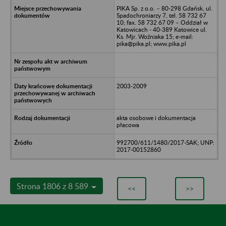
PIKA Sp. z o.o. – 80-298 Gdańsk, ul.
Spadochroniarzy 7, tel. 58 732 67
10; fax. 58 732 67 09 – Oddział w
Katowicach - 40-389 Katowice ul.
Ks. Mjr. Woźniaka 15; e-mail:
pika@pika.pl; www.pika.pl
2003-2009
akta osobowe i dokumentacja
płacowa
992700/611/1480/2017-SAK; UNP:
2017-00152860
Strona 1806 z 8 589
<<
>>