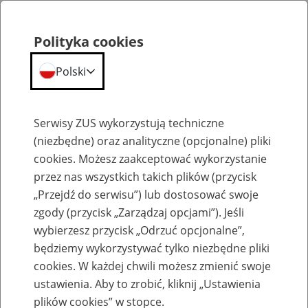
Polityka cookies
Polski
Menu
Szukaj
Serwisy ZUS wykorzystują techniczne
(niezbędne) oraz analityczne (opcjonalne) pliki
cookies. Możesz zaakceptować wykorzystanie
Emerytury
przez nas wszystkich takich plików (przycisk
„Przejdź do serwisu”) lub dostosować swoje
zgody (przycisk „Zarządzaj opcjami”). Jeśli
wybierzesz przycisk „Odrzuć opcjonalne”,
będziemy wykorzystywać tylko niezbędne pliki
Baza zlikwidowanych lub
cookies. W każdej chwili możesz zmienić swoje
przekształconych zakładów pracy
ustawienia. Aby to zrobić, kliknij „Ustawienia
plików cookies” w stopce.