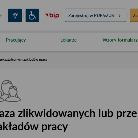
Zarejestruj w
PUE/eZUS
Za
Pracujący
Lekarze
Wzory formularz
zekształconych zakładów pracy
aza zlikwidowanych lub prze
akładów pracy