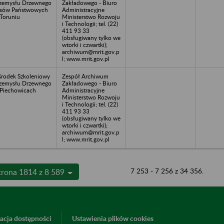
zemysłu Drzewnego
Zakładowego - Biuro
sów Państwowych
Administracyjne
Toruniu
Ministerstwo Rozwoju
i Technologii; tel. (22)
411 93 33
(obsługiwany tylko we
wtorki i czwartki);
archiwum@mrit.gov.p
l; www.mrit.gov.pl
rodek Szkoleniowy
Zespół Archiwum
zemysłu Drzewnego
Zakładowego - Biuro
Piechowicach
Administracyjne
Ministerstwo Rozwoju
i Technologii; tel. (22)
411 93 33
(obsługiwany tylko we
wtorki i czwartki);
archiwum@mrit.gov.p
l; www.mrit.gov.pl
7 253 - 7 256 z 34 356.
trona 1814 z 8 589
acja dostępności
Ustawienia plików cookies