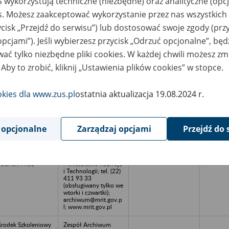
 wykorzystują techniczne (niezbędne) oraz analityczne (opc
azwa
Miejsce
Nr zespołu akt w
Daty k
es. Możesz zaakceptować wykorzystanie przez nas wszystkich 
likwidowanego
przechowywania
archiwum
dokume
akładu pracy
dokumentów
państwowym
przech
ycisk „Przejdź do serwisu”) lub dostosować swoje zgody (przy
archiw
opcjami”). Jeśli wybierzesz przycisk „Odrzuć opcjonalne”, bę
państw
ać tylko niezbędne pliki cookies. W każdej chwili możesz zm
rodek Szkolenia
Zespół Archiwum
 Aby to zrobić, kliknij „Ustawienia plików cookies” w stopce.
wodowego Nr 1
Zakładowego - Biuro
nisterstwa
Administracyjne
rnictwa i
Ministerstwo Rozwoju
ergetyki w
i Technologii; tel. (22)
okies dla www.zus.pl
ostatnia aktualizacja 19.08.2024 r.
orzowie
411 93 33
(obsługiwany tylko we
wtorki i czwartki);
archiwum@mrit.gov.p
l; www.mrit.gov.pl
 opcjonalne
Zarządzaj opcjami
Przejdź do 
rodek
Zespół Archiwum
koleniowo-
Zakładowego - Biuro
ypoczynkowy w
Administracyjne
cianem Nida
Ministerstwo Rozwoju
i Technologii; tel. (22)
411 93 33
(obsługiwany tylko we
wtorki i czwartki);
archiwum@mrit.gov.p
l; www.mrit.gov.pl
rodek Szkoleniowy
Zespół Archiwum