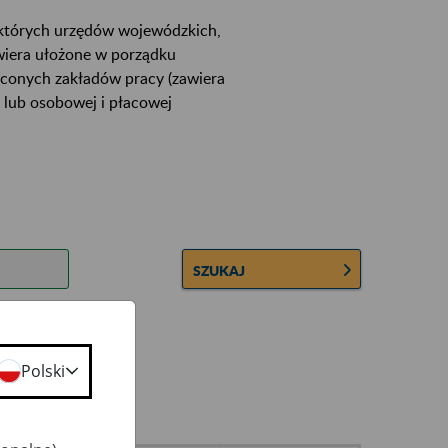
ektórych urzędów wojewódzkich,
wiera ułożone w porządku
łconych zakładów pracy (zawiera
 lub osobowej i płacowej
SZUKAJ
Polski