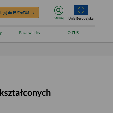
loguj do
PUE/eZUS
Szukaj
y
Baza wiedzy
O ZUS
kształconych