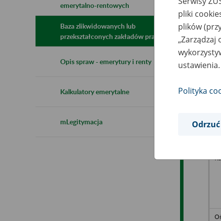
Serwisy ZUS
emerytalno-rentowych
N
pliki cooki
z
z
plików (prz
Baza zlikwidowanych lub
przekształconych zakładów pracy
„Zarządzaj 
wykorzystyw
Oś
Opis spraw - emerytury i renty
ustawienia.
Za
Mi
Gó
En
Polityka co
Kalkulatory emerytalne
Ch
mLegitymacja
Odrzuć
Oś
Sz
W
Ru
Oś