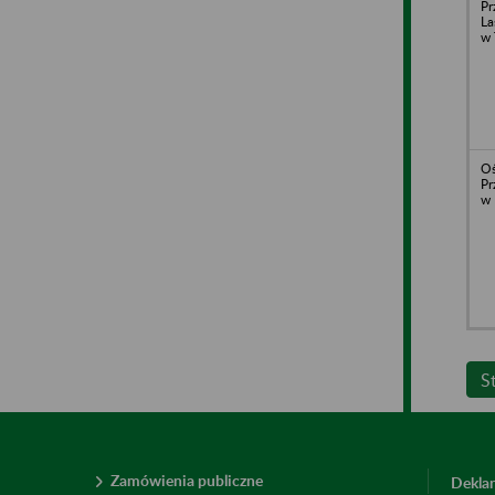
Pr
La
w 
Oś
Pr
w 
S
Zamówienia publiczne
Deklar