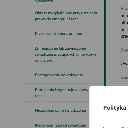
świadczeń
Baz
Okresy uwzględniane przy ustalaniu
min
prawa do emerytur i rent
alf
m.i
Przeliczanie emerytur i rent
pra
Zmniejszenie lub zawieszenie
Baz
świadczeń pracujących emerytów i
rencistów
Uwa
Postępowanie odwoławcze
Naz
Potrącenia i egzekucje z emerytur i
Wsz
rent
Polityka
Niezrealizowane świadczenia
Kwoty najniższych świadczeń