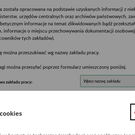
a została opracowana na podstawie uzyskanych informacji z ni
isterstw, urzędów centralnych oraz archiwów państwowych, za
abetycznym informacje na temat zlikwidowanych bądź przekszta
n. informacje o miejscu przechowywania dokumentacji osobowej
cowników tych zakładów).
ę można przeszukiwać wg nazwy zakładu pracy.
gi można przesyłać poprzez formularz umieszczony poniżej.
wa zakładu pracy:
ystkie uwagi można przesyłać poprzez
formularz
 cookies
Ukryj wszystkie pozycje bazy