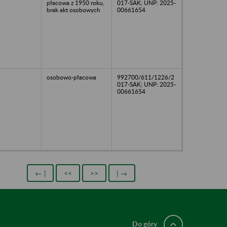
płacowa z 1950 roku,
017-SAK; UNP: 2025-
brak akt osobowych
00661654
osobowo-płacowa
992700/611/1226/2
017-SAK; UNP: 2025-
00661654
← |
<<
>>
| →
Do góry