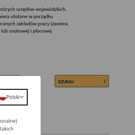
ektórych urzędów wojewódzkich,
wiera ułożone w porządku
łconych zakładów pracy (zawiera
 lub osobowej i płacowej
SZUKAJ
Polski
jonalne)
takich