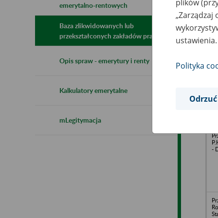
plików (prz
emerytalno-rentowych
N
„Zarządzaj 
z
z
Baza zlikwidowanych lub
wykorzystyw
przekształconych zakładów pracy
ustawienia.
Oś
Opis spraw - emerytury i renty
Polityka co
Do
Sp
Mi
Go
Kalkulatory emerytalne
Ty
Odrzuć
mLegitymacja
Pr
P
- 
Pr
Ro
St