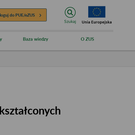
loguj do
PUE/eZUS
Szukaj
y
Baza wiedzy
O ZUS
kształconych