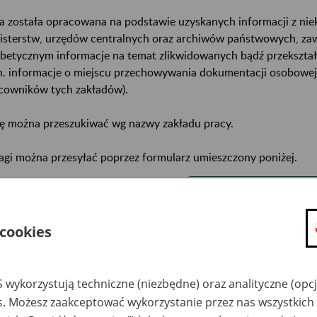
a została opracowana na podstawie uzyskanych informacji z ni
isterstw, urzędów centralnych oraz archiwów państwowych, za
abetycznym informacje na temat zlikwidowanych bądź przekszta
n. informacje o miejscu przechowywania dokumentacji osobowej
cowników tych zakładów).
ę można przeszukiwać wg nazwy zakładu pracy.
gi można przesyłać poprzez formularz umieszczony poniżej.
wa zakładu pracy:
ystkie uwagi można przesyłać poprzez
formularz
 cookies
Ukryj wszystkie pozycje bazy
 wykorzystują techniczne (niezbędne) oraz analityczne (opc
es. Możesz zaakceptować wykorzystanie przez nas wszystkich 