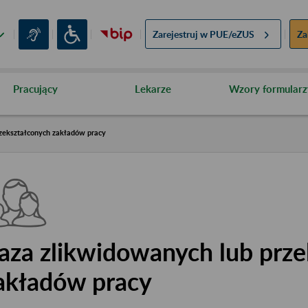
Zarejestruj w
PUE/eZUS
Za
Pracujący
Lekarze
Wzory formularz
zekształconych zakładów pracy
aza zlikwidowanych lub prze
akładów pracy