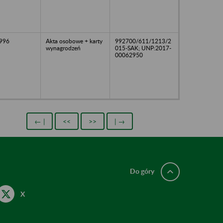
1996
Akta osobowe + karty
992700/611/1213/2
wynagrodzeń
015-SAK; UNP:2017-
00062950
← |
<<
>>
| →
Do góry
X