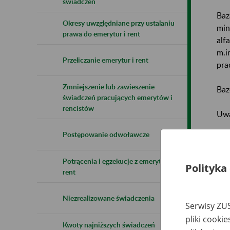
świadczeń
Baz
Okresy uwzględniane przy ustalaniu
min
prawa do emerytur i rent
alf
m.i
Przeliczanie emerytur i rent
pra
Zmniejszenie lub zawieszenie
Baz
świadczeń pracujących emerytów i
rencistów
Uwa
Postępowanie odwoławcze
Naz
Potrącenia i egzekucje z emerytur i
Wsz
Polityka
rent
Niezrealizowane świadczenia
Serwisy ZUS
pliki cooki
Kwoty najniższych świadczeń