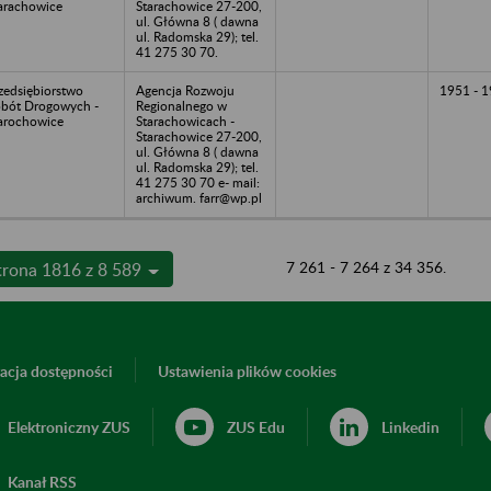
arachowice
Starachowice 27-200,
ul. Główna 8 ( dawna
ul. Radomska 29); tel.
41 275 30 70.
zedsiębiorstwo
Agencja Rozwoju
1951 - 
bót Drogowych -
Regionalnego w
arochowice
Starachowicach -
Starachowice 27-200,
ul. Główna 8 ( dawna
ul. Radomska 29); tel.
41 275 30 70 e- mail:
archiwum. farr@wp.pl
7 261 - 7 264 z 34 356.
trona 1816 z 8 589
acja dostępności
Ustawienia plików cookies
Elektroniczny ZUS
ZUS Edu
Linkedin
Kanał RSS