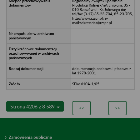
Regionalny Związek Spółdzielni
Produkcji Rolnej -/nArchiwum, 35 -
010 Rzeszów ul. Ks.Jałowego 6a;
tel/fax (0-17) 85-23-704, 85-23-705;
http:/www.rzspr.pl; e-
mail:sekretariat@rzspr.pl
dokumentacja osobowa i płacowa z
lat 1978-2001
SEke 610A-1/05
Strona 4206 z 8 589
<<
>>
Zamówienia publiczne