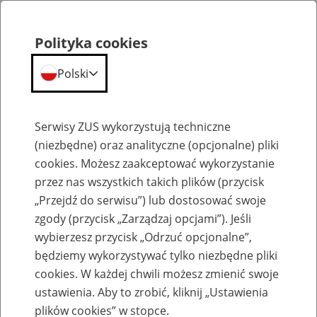
Polityka cookies
Polski
Menu
Szukaj
Serwisy ZUS wykorzystują techniczne
(niezbędne) oraz analityczne (opcjonalne) pliki
cookies. Możesz zaakceptować wykorzystanie
Emerytury
przez nas wszystkich takich plików (przycisk
„Przejdź do serwisu”) lub dostosować swoje
zgody (przycisk „Zarządzaj opcjami”). Jeśli
wybierzesz przycisk „Odrzuć opcjonalne”,
będziemy wykorzystywać tylko niezbędne pliki
Baza zlikwidowanych lub
cookies. W każdej chwili możesz zmienić swoje
przekształconych zakładów pracy
ustawienia. Aby to zrobić, kliknij „Ustawienia
plików cookies” w stopce.