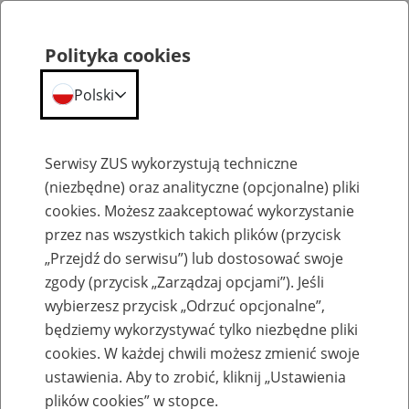
Polityka cookies
Polski
Menu
Szukaj
Serwisy ZUS wykorzystują techniczne
(niezbędne) oraz analityczne (opcjonalne) pliki
cookies. Możesz zaakceptować wykorzystanie
Emerytury
przez nas wszystkich takich plików (przycisk
„Przejdź do serwisu”) lub dostosować swoje
zgody (przycisk „Zarządzaj opcjami”). Jeśli
wybierzesz przycisk „Odrzuć opcjonalne”,
będziemy wykorzystywać tylko niezbędne pliki
Baza zlikwidowanych lub
cookies. W każdej chwili możesz zmienić swoje
przekształconych zakładów pracy
ustawienia. Aby to zrobić, kliknij „Ustawienia
plików cookies” w stopce.