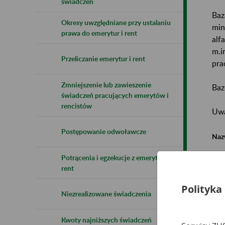
świadczeń
Baz
Okresy uwzględniane przy ustalaniu
min
prawa do emerytur i rent
alf
m.i
Przeliczanie emerytur i rent
pra
Zmniejszenie lub zawieszenie
Baz
świadczeń pracujących emerytów i
rencistów
Uwa
Postępowanie odwoławcze
Naz
Potrącenia i egzekucje z emerytur i
Wsz
rent
Polityka
Niezrealizowane świadczenia
Kwoty najniższych świadczeń