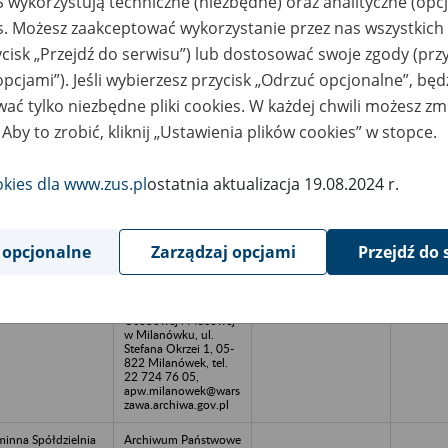
 wykorzystują techniczne (niezbędne) oraz analityczne (opc
azwa
Miejsce
Nr zespołu akt w
Daty k
es. Możesz zaakceptować wykorzystanie przez nas wszystkich 
likwidowanego
przechowywania
archiwum
dokume
akładu pracy
dokumentów
państwowym
przech
ycisk „Przejdź do serwisu”) lub dostosować swoje zgody (przy
archiw
opcjami”). Jeśli wybierzesz przycisk „Odrzuć opcjonalne”, bę
państw
ać tylko niezbędne pliki cookies. W każdej chwili możesz zm
MAR Spółka z o.o.
Archiwum Państwowe
 Aby to zrobić, kliknij „Ustawienia plików cookies” w stopce.
Lewiczynie, 06-544
w Warszawie Oddział
rza Mała
Dokumentacji
Osobowej i Płacowej
w Milanówku, ul.
okies dla www.zus.pl
ostatnia aktualizacja 19.08.2024 r.
Stefana Okrzei 1, 05-
822 Milanówek, tel.
22 724 76 05,
apw.milanowek@wars
zawa.archiwa.gov.pl
 opcjonalne
Zarządzaj opcjami
Przejdź do 
rtownia MIR, 05-
Archiwum Państwowe
0 Tłuszcz, ul.
w Warszawie Oddział
zemysłowa 20
Dokumentacji
Osobowej i Płacowej
w Milanówku, ul.
Stefana Okrzei 1, 05-
822 Milanówek, tel.
22 724 76 05,
apw.milanowek@wars
zawa.archiwa.gov.pl
inna Spółdzielnia
Archiwum Państwowe