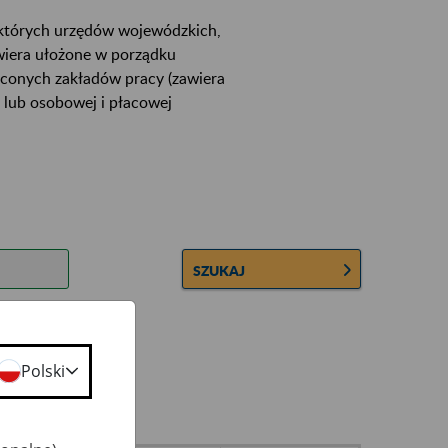
ektórych urzędów wojewódzkich,
wiera ułożone w porządku
łconych zakładów pracy (zawiera
 lub osobowej i płacowej
SZUKAJ
Polski