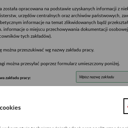
a została opracowana na podstawie uzyskanych informacji z ni
isterstw, urzędów centralnych oraz archiwów państwowych, za
abetycznym informacje na temat zlikwidowanych bądź przekszta
n. informacje o miejscu przechowywania dokumentacji osobowej
cowników tych zakładów).
ę można przeszukiwać wg nazwy zakładu pracy.
gi można przesyłać poprzez formularz umieszczony poniżej.
wa zakładu pracy:
ystkie uwagi można przesyłać poprzez
formularz
 cookies
Ukryj wszystkie pozycje bazy