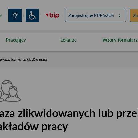
Zarejestruj w
PUE/eZUS
Za
Pracujący
Lekarze
Wzory formularz
zekształconych zakładów pracy
aza zlikwidowanych lub prze
akładów pracy