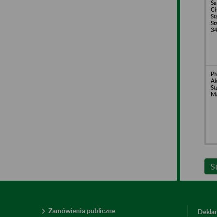
S
Ch
St
St
3
Pł
Ak
St
M
S
Zamówienia publiczne
Deklar