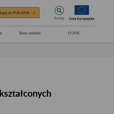
loguj do
PUE/eZUS
Szukaj
y
Baza wiedzy
O ZUS
kształconych