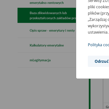
Serwisy ZUS
emerytalno-rentowych
N
pliki cooki
z
z
plików (prz
Baza zlikwidowanych lub
przekształconych zakładów pracy
„Zarządzaj 
wykorzystyw
OL
Opis spraw - emerytury i renty
ustawienia.
w 
Tu
Polityka co
Kalkulatory emerytalne
mLegitymacja
Odrzuć
Hu
24
Pr
Gm