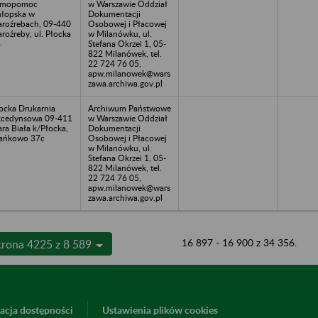
amopomoc
w Warszawie Oddział
łopska w
Dokumentacji
aroźrebach, 09-440
Osobowej i Płacowej
aroźreby, ul. Płocka
w Milanówku, ul.
4
Stefana Okrzei 1, 05-
822 Milanówek, tel.
22 724 76 05,
apw.milanowek@wars
zawa.archiwa.gov.pl
ocka Drukarnia
Archiwum Państwowe
cedynsowa 09-411
w Warszawie Oddział
ara Biała k/Płocka,
Dokumentacji
ańkowo 37c
Osobowej i Płacowej
w Milanówku, ul.
Stefana Okrzei 1, 05-
822 Milanówek, tel.
22 724 76 05,
apw.milanowek@wars
zawa.archiwa.gov.pl
16 897 - 16 900 z 34 356.
trona 4225 z 8 589
acja dostępności
Ustawienia plików cookies