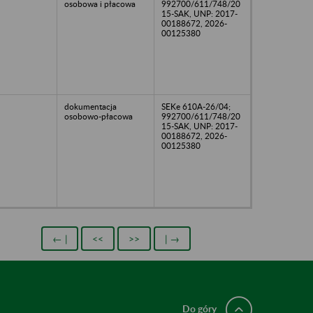
osobowa i płacowa
992700/611/748/20
15-SAK, UNP: 2017-
00188672, 2026-
00125380
dokumentacja
SEKe 610A-26/04;
osobowo-płacowa
992700/611/748/20
15-SAK, UNP: 2017-
00188672, 2026-
00125380
← |
<<
>>
| →
Do góry