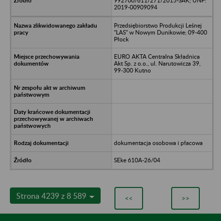
992700/611/271/2015-SAK; UNP:
2019-00909094
Przedsiębiorstwo Produkcji Leśnej
"LAS" w Nowym Dunikowie; 09-400
Płock
EURO AKTA Centralna Składnica
Akt Sp. z o.o., ul. Narutowicza 39,
99-300 Kutno
dokumentacja osobowa i płacowa
SEke 610A-26/04
Strona 4239 z 8 589
<<
>>