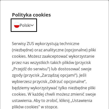
Polityka cookies
Polski
Menu
Szukaj
Serwisy ZUS wykorzystują techniczne
(niezbędne) oraz analityczne (opcjonalne) pliki
cookies. Możesz zaakceptować wykorzystanie
Emerytury
przez nas wszystkich takich plików (przycisk
„Przejdź do serwisu”) lub dostosować swoje
zgody (przycisk „Zarządzaj opcjami”). Jeśli
wybierzesz przycisk „Odrzuć opcjonalne”,
będziemy wykorzystywać tylko niezbędne pliki
Baza zlikwidowanych lub
cookies. W każdej chwili możesz zmienić swoje
przekształconych zakładów pracy
ustawienia. Aby to zrobić, kliknij „Ustawienia
plików cookies” w stopce.