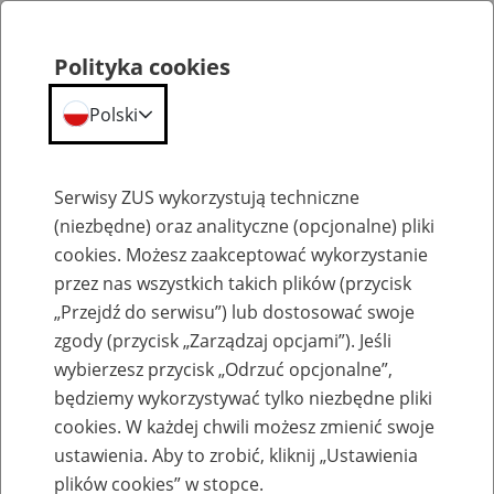
Polityka cookies
Polski
Menu
Szukaj
Serwisy ZUS wykorzystują techniczne
(niezbędne) oraz analityczne (opcjonalne) pliki
cookies. Możesz zaakceptować wykorzystanie
Emerytury
przez nas wszystkich takich plików (przycisk
„Przejdź do serwisu”) lub dostosować swoje
zgody (przycisk „Zarządzaj opcjami”). Jeśli
wybierzesz przycisk „Odrzuć opcjonalne”,
będziemy wykorzystywać tylko niezbędne pliki
Baza zlikwidowanych lub
cookies. W każdej chwili możesz zmienić swoje
przekształconych zakładów pracy
ustawienia. Aby to zrobić, kliknij „Ustawienia
plików cookies” w stopce.