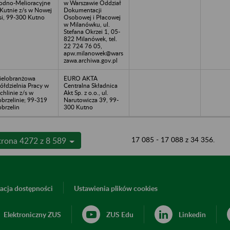
dno-Melioracyjne
w Warszawie Oddział
Kutnie z/s w Nowej
Dokumentacji
i, 99-300 Kutno
Osobowej i Płacowej
w Milanówku, ul.
Stefana Okrzei 1, 05-
822 Milanówek, tel.
22 724 76 05,
apw.milanowek@wars
zawa.archiwa.gov.pl
elobranżowa
EURO AKTA
ółdzielnia Pracy w
Centralna Składnica
chlinie z/s w
Akt Sp. z o.o., ul.
brzelinie; 99-319
Narutowicza 39, 99-
brzelin
300 Kutno
17 085 - 17 088 z 34 356.
trona 4272 z 8 589
acja dostępności
Ustawienia plików cookies
Elektroniczny ZUS
ZUS Edu
Linkedin