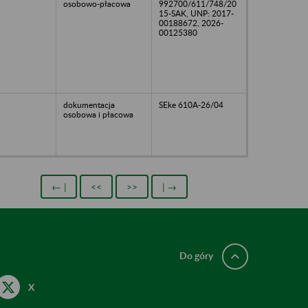
osobowo-płacowa
992700/611/748/20
15-SAK, UNP: 2017-
00188672, 2026-
00125380
dokumentacja
SEke 610A-26/04
osobowa i płacowa
← |
<<
>>
| →
Do góry
X