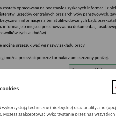
a została opracowana na podstawie uzyskanych informacji z ni
isterstw, urzędów centralnych oraz archiwów państwowych, za
abetycznym informacje na temat zlikwidowanych bądź przekszta
n. informacje o miejscu przechowywania dokumentacji osobowej
cowników tych zakładów).
ę można przeszukiwać wg nazwy zakładu pracy.
gi można przesyłać poprzez formularz umieszczony poniżej.
wa zakładu pracy:
ystkie uwagi można przesyłać poprzez
formularz
 cookies
Ukryj wszystkie pozycje bazy
 wykorzystują techniczne (niezbędne) oraz analityczne (opc
es. Możesz zaakceptować wykorzystanie przez nas wszystkich 