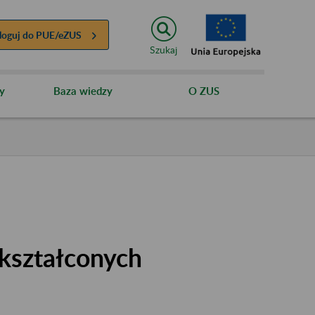
loguj do
PUE/eZUS
Szukaj
y
Baza wiedzy
O ZUS
kształconych