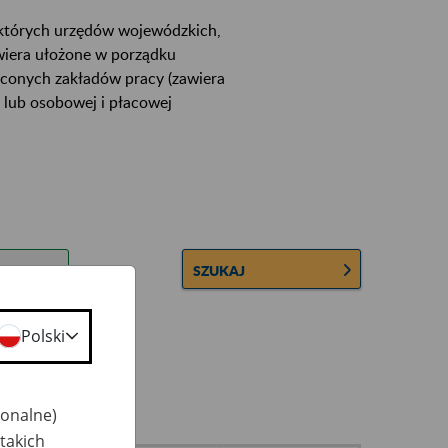
ektórych urzędów wojewódzkich,
wiera ułożone w porządku
łconych zakładów pracy (zawiera
 lub osobowej i płacowej
SZUKAJ
Polski
jonalne)
takich