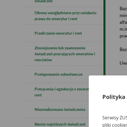
świadczeń
Baz
Okresy uwzględniane przy ustalaniu
min
prawa do emerytur i rent
alf
m.i
Przeliczanie emerytur i rent
pra
Zmniejszenie lub zawieszenie
Baz
świadczeń pracujących emerytów i
rencistów
Uwa
Postępowanie odwoławcze
Naz
Potrącenia i egzekucje z emerytur i
Wsz
rent
Polityka
Niezrealizowane świadczenia
Serwisy ZUS
Kwoty najniższych świadczeń
pliki cooki