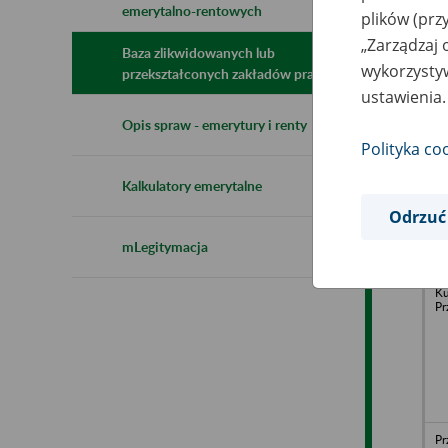
emerytalno-rentowych
plików (prz
N
z
„Zarządzaj 
z
Baza zlikwidowanych lub
wykorzystyw
przekształconych zakładów pracy
ustawienia.
FI
Opis spraw - emerytury i renty
Sp
Polityka co
Ku
Łą
Kalkulatory emerytalne
Odrzuć
mLegitymacja
A
Ku
Pr
Pr