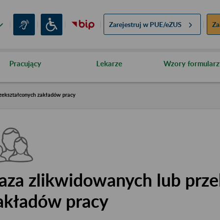
Zarejestruj w
PUE/eZUS
Za
Pracujący
Lekarze
Wzory formularz
zekształconych zakładów pracy
aza zlikwidowanych lub prze
akładów pracy