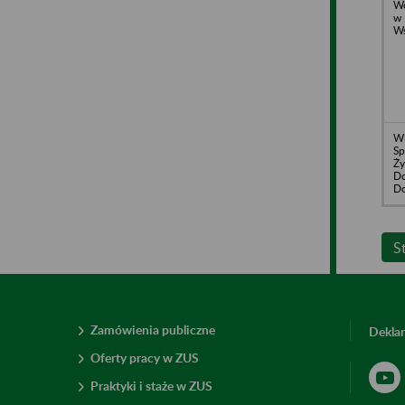
Wo
w 
Ws
Wi
Sp
Ży
Do
Do
S
Zamówienia publiczne
Deklar
Oferty pracy w ZUS
Praktyki i staże w ZUS