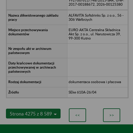
992700/611/748/2015-SAK, UNP:
2017-00188672, 2026-00125380
ALFAVITA Softdrinks Sp. z o.o., 56 -
306 Wałbrzych
EURO AKTA Centralna Składnica
Akt Sp. z o.o., ul. Narutowicza 39,
99-300 Kutno
dokumentaca osobowa i płacowa
SEke 610A-26/04
Strona 4275 z 8 589
<<
>>