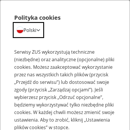
Polityka cookies
Polski
Menu
Szukaj
Serwisy ZUS wykorzystują techniczne
(niezbędne) oraz analityczne (opcjonalne) pliki
cookies. Możesz zaakceptować wykorzystanie
Emerytury
przez nas wszystkich takich plików (przycisk
„Przejdź do serwisu”) lub dostosować swoje
zgody (przycisk „Zarządzaj opcjami”). Jeśli
wybierzesz przycisk „Odrzuć opcjonalne”,
będziemy wykorzystywać tylko niezbędne pliki
Baza zlikwidowanych lub
cookies. W każdej chwili możesz zmienić swoje
przekształconych zakładów pracy
ustawienia. Aby to zrobić, kliknij „Ustawienia
plików cookies” w stopce.