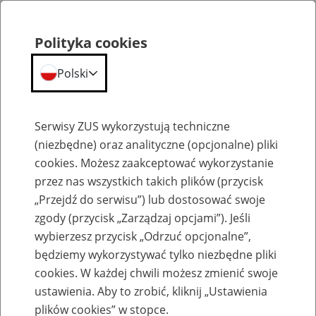
Polityka cookies
Polski
Menu
Szukaj
Serwisy ZUS wykorzystują techniczne
(niezbędne) oraz analityczne (opcjonalne) pliki
cookies. Możesz zaakceptować wykorzystanie
Emerytury
przez nas wszystkich takich plików (przycisk
„Przejdź do serwisu”) lub dostosować swoje
zgody (przycisk „Zarządzaj opcjami”). Jeśli
wybierzesz przycisk „Odrzuć opcjonalne”,
będziemy wykorzystywać tylko niezbędne pliki
Baza zlikwidowanych lub
cookies. W każdej chwili możesz zmienić swoje
przekształconych zakładów pracy
ustawienia. Aby to zrobić, kliknij „Ustawienia
plików cookies” w stopce.