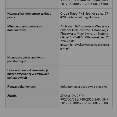
992700/611/748/2015-SAK, UNP:
2017-00188672, 2026-00125380
Grupa Trapo-PKB Spółka z o.o., 57-
420 Radków, ul. Jagielońska
Archiwum Państwowe w Warszawie
Oddział Dokumentacji Osobowej i
Płacowej w Milanówku, ul. Stefana
Okrzei 1, 05-822 Milanówek, tel. 22
724 76 05,
apw.milanowek@warszawa.archiwa.
gov.pl
dokumentacja osobowa i płacowa
SEKe 610A-26/04;
992700/611/748/2015-SAK, UNP:
2017-00188672, 2026-00125380