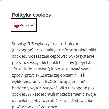
Polityka cookies
Polski
Menu
Szukaj
Serwisy ZUS wykorzystują techniczne
(niezbędne) oraz analityczne (opcjonalne) pliki
cookies. Możesz zaakceptować wykorzystanie
Emerytury
przez nas wszystkich takich plików (przycisk
„Przejdź do serwisu”) lub dostosować swoje
zgody (przycisk „Zarządzaj opcjami”). Jeśli
wybierzesz przycisk „Odrzuć opcjonalne”,
będziemy wykorzystywać tylko niezbędne pliki
Baza zlikwidowanych lub
cookies. W każdej chwili możesz zmienić swoje
przekształconych zakładów pracy
ustawienia. Aby to zrobić, kliknij „Ustawienia
plików cookies” w stopce.