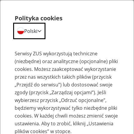
Polityka cookies
Polski
Menu
Szukaj
Serwisy ZUS wykorzystują techniczne
(niezbędne) oraz analityczne (opcjonalne) pliki
cookies. Możesz zaakceptować wykorzystanie
Emerytury
przez nas wszystkich takich plików (przycisk
„Przejdź do serwisu”) lub dostosować swoje
zgody (przycisk „Zarządzaj opcjami”). Jeśli
wybierzesz przycisk „Odrzuć opcjonalne”,
będziemy wykorzystywać tylko niezbędne pliki
Baza zlikwidowanych lub
cookies. W każdej chwili możesz zmienić swoje
przekształconych zakładów pracy
ustawienia. Aby to zrobić, kliknij „Ustawienia
plików cookies” w stopce.