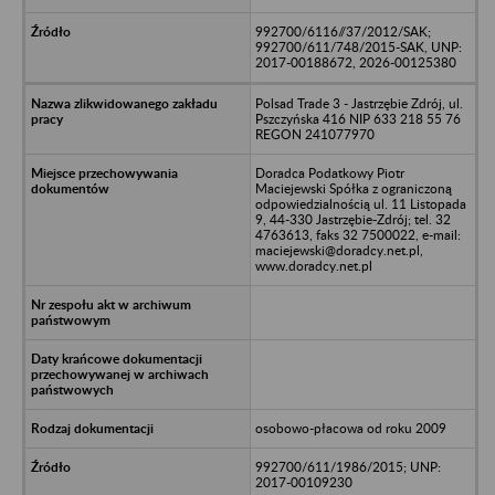
992700/6116//37/2012/SAK;
992700/611/748/2015-SAK, UNP:
2017-00188672, 2026-00125380
Polsad Trade 3 - Jastrzębie Zdrój, ul.
Pszczyńska 416 NIP 633 218 55 76
REGON 241077970
Doradca Podatkowy Piotr
Maciejewski Spółka z ograniczoną
odpowiedzialnością ul. 11 Listopada
9, 44-330 Jastrzębie-Zdrój; tel. 32
4763613, faks 32 7500022, e-mail:
maciejewski@doradcy.net.pl,
www.doradcy.net.pl
osobowo-płacowa od roku 2009
992700/611/1986/2015; UNP:
2017-00109230