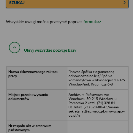
SZUKAJ
Wszystkie uwagi można przesyłać poprzez
formularz
Ukryj wszystkie pozycje bazy
"Inoveo Spółka z ograniczoną
odpowiedzialnością" Spółka
komandytowa w likwidacji/n50-075
Wrocław/nul. Krupnicza 6-8
Archiwum Państwowe we
Wrocławiu 50-215 Wrocław, ul.
Pomorska 2 /ntel. (71) 328 81
01,/nfax: (71) 328-80-45/ne-mail:
sekretariat@ap.wroc.pl;/nwww.ap.wr
oc.pl/n