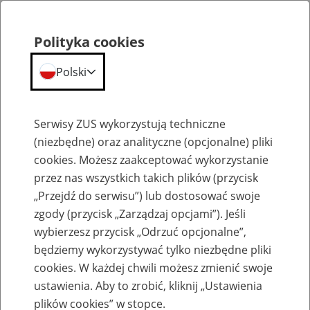
Polityka cookies
Polski
Menu
Szukaj
Serwisy ZUS wykorzystują techniczne
(niezbędne) oraz analityczne (opcjonalne) pliki
cookies. Możesz zaakceptować wykorzystanie
Emerytury
przez nas wszystkich takich plików (przycisk
„Przejdź do serwisu”) lub dostosować swoje
zgody (przycisk „Zarządzaj opcjami”). Jeśli
wybierzesz przycisk „Odrzuć opcjonalne”,
będziemy wykorzystywać tylko niezbędne pliki
Baza zlikwidowanych lub
cookies. W każdej chwili możesz zmienić swoje
przekształconych zakładów pracy
ustawienia. Aby to zrobić, kliknij „Ustawienia
plików cookies” w stopce.