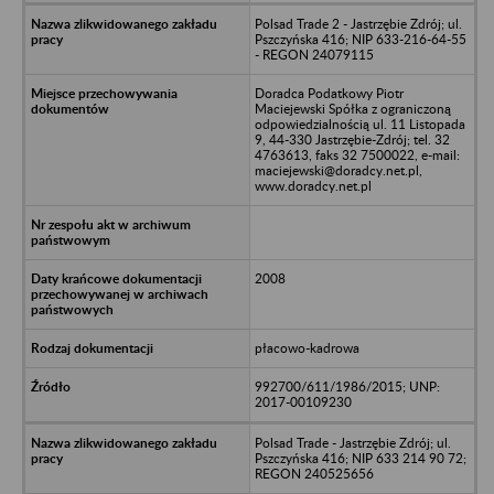
Polsad Trade 2 - Jastrzębie Zdrój; ul.
Pszczyńska 416; NIP 633-216-64-55
- REGON 24079115
Doradca Podatkowy Piotr
Maciejewski Spółka z ograniczoną
odpowiedzialnością ul. 11 Listopada
9, 44-330 Jastrzębie-Zdrój; tel. 32
4763613, faks 32 7500022, e-mail:
maciejewski@doradcy.net.pl,
www.doradcy.net.pl
2008
płacowo-kadrowa
992700/611/1986/2015; UNP:
2017-00109230
Polsad Trade - Jastrzębie Zdrój; ul.
Pszczyńska 416; NIP 633 214 90 72;
REGON 240525656