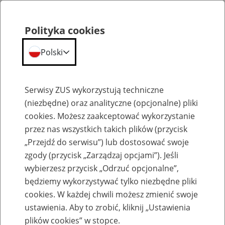
Polityka cookies
Polski
Menu
Szukaj
Serwisy ZUS wykorzystują techniczne
(niezbędne) oraz analityczne (opcjonalne) pliki
cookies. Możesz zaakceptować wykorzystanie
Emerytury
przez nas wszystkich takich plików (przycisk
„Przejdź do serwisu”) lub dostosować swoje
zgody (przycisk „Zarządzaj opcjami”). Jeśli
wybierzesz przycisk „Odrzuć opcjonalne”,
będziemy wykorzystywać tylko niezbędne pliki
Baza zlikwidowanych lub
cookies. W każdej chwili możesz zmienić swoje
przekształconych zakładów pracy
ustawienia. Aby to zrobić, kliknij „Ustawienia
plików cookies” w stopce.