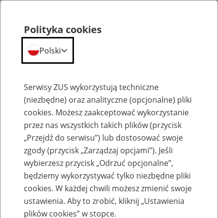
Polityka cookies
Polski
Menu
Szukaj
Serwisy ZUS wykorzystują techniczne
(niezbędne) oraz analityczne (opcjonalne) pliki
cookies. Możesz zaakceptować wykorzystanie
Emerytury
przez nas wszystkich takich plików (przycisk
„Przejdź do serwisu”) lub dostosować swoje
zgody (przycisk „Zarządzaj opcjami”). Jeśli
wybierzesz przycisk „Odrzuć opcjonalne”,
będziemy wykorzystywać tylko niezbędne pliki
Baza zlikwidowanych lub
cookies. W każdej chwili możesz zmienić swoje
przekształconych zakładów pracy
ustawienia. Aby to zrobić, kliknij „Ustawienia
plików cookies” w stopce.