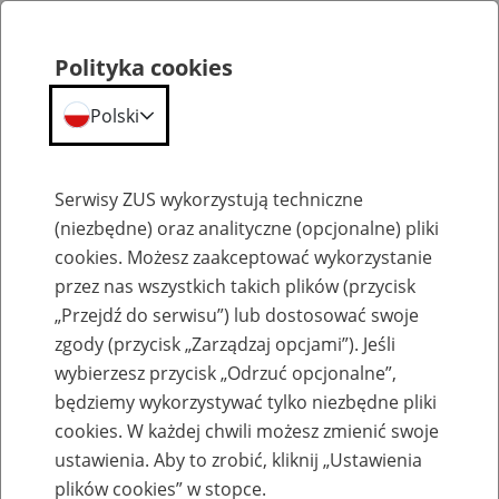
Polityka cookies
Polski
Menu
Szukaj
Serwisy ZUS wykorzystują techniczne
(niezbędne) oraz analityczne (opcjonalne) pliki
cookies. Możesz zaakceptować wykorzystanie
Emerytury
przez nas wszystkich takich plików (przycisk
„Przejdź do serwisu”) lub dostosować swoje
zgody (przycisk „Zarządzaj opcjami”). Jeśli
wybierzesz przycisk „Odrzuć opcjonalne”,
będziemy wykorzystywać tylko niezbędne pliki
Baza zlikwidowanych lub
cookies. W każdej chwili możesz zmienić swoje
przekształconych zakładów pracy
ustawienia. Aby to zrobić, kliknij „Ustawienia
plików cookies” w stopce.