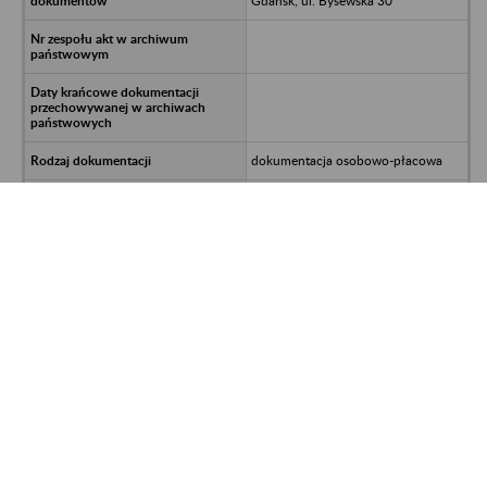
Gdańsk, ul. Bysewska 30
dokumentacja osobowo-płacowa
992700.611.389.2024-DER-SAK;
UNP:2023-00690786
LQT Fund S.A. ASI - Gdańsk, ul.
Grunwaldzka 472
Akta Archiwa Spółka z o.o. 80-298
Gdańsk, ul. Bysewska 30
dokumentacja osobowo-płacowa