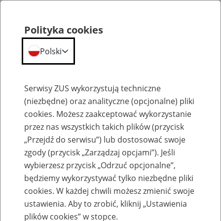
Polityka cookies
Polski
Menu
Szukaj
Serwisy ZUS wykorzystują techniczne
(niezbędne) oraz analityczne (opcjonalne) pliki
cookies. Możesz zaakceptować wykorzystanie
Emerytury
przez nas wszystkich takich plików (przycisk
„Przejdź do serwisu”) lub dostosować swoje
zgody (przycisk „Zarządzaj opcjami”). Jeśli
wybierzesz przycisk „Odrzuć opcjonalne”,
będziemy wykorzystywać tylko niezbędne pliki
Baza zlikwidowanych lub
cookies. W każdej chwili możesz zmienić swoje
przekształconych zakładów pracy
ustawienia. Aby to zrobić, kliknij „Ustawienia
plików cookies” w stopce.