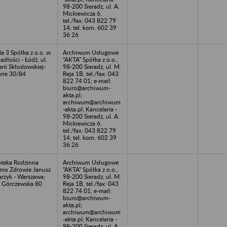
98-200 Sieradz, ul. A.
Mickiewicza 6,
tel./fax: 043 822 79
14; tel. kom. 602 39
36 26
la 3 Spółka z o.o. w
Archiwum Usługowe
adłości - Łódź, ul.
"AKTA" Spółka z o.o.,
rii Skłodowskiej-
98-200 Sieradz, ul. M.
rie 30/84
Reja 1B, tel./fax: 043
822 74 01; e-mail:
biuro@archiwum-
akta.pl;
archiwum@archiwum
-akta.pl; Kancelaria -
98-200 Sieradz, ul. A.
Mickiewicza 6,
tel./fax: 043 822 79
14; tel. kom. 602 39
36 26
teka Rodzinna
Archiwum Usługowe
mo Zdrowie Janusz
"AKTA" Spółka z o.o.,
arzyk - Warszawa;
98-200 Sieradz, ul. M.
. Górczewska 80
Reja 1B, tel./fax: 043
822 74 01; e-mail:
biuro@archiwum-
akta.pl;
archiwum@archiwum
-akta.pl; Kancelaria -
98-200 Sieradz, ul. A.