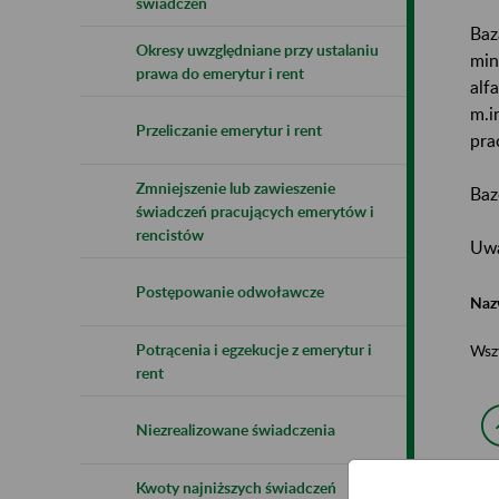
świadczeń
Baz
Okresy uwzględniane przy ustalaniu
min
prawa do emerytur i rent
alf
m.i
Przeliczanie emerytur i rent
pra
Zmniejszenie lub zawieszenie
Baz
świadczeń pracujących emerytów i
rencistów
Uwa
Postępowanie odwoławcze
Naz
Potrącenia i egzekucje z emerytur i
Wsz
rent
Niezrealizowane świadczenia
Kwoty najniższych świadczeń