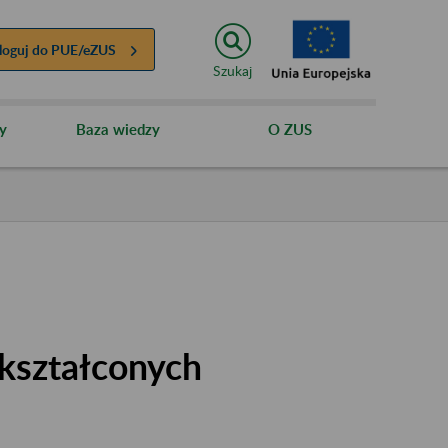
loguj do
PUE/eZUS
Szukaj
y
Baza wiedzy
O ZUS
kształconych