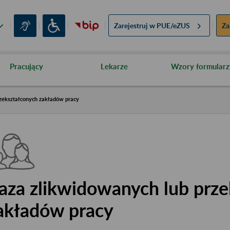
Zarejestruj w
PUE/eZUS
Za
Pracujący
Lekarze
Wzory formularz
zekształconych zakładów pracy
aza zlikwidowanych lub prze
akładów pracy