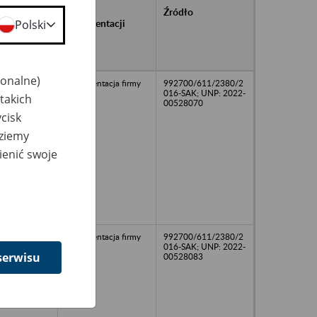
rańcowe
Rodzaj
Źródło
ntacji
dokumentacji
Polski
owywanej w
ach
owych
jonalne)
Dokumentacja firmy
992700/611/2380/2
016-SAK; UNP: 2022-
takich
00528070
cisk
dziemy
ienić swoje
Dokumentacja firmy
992700/611/2380/2
016-SAK; UNP: 2022-
serwisu
00528083