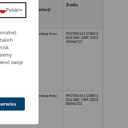
rańcowe
Rodzaj
Źródło
ntacji
dokumentacji
Polski
owywanej w
ach
owych
jonalne)
Dokumentacja firmy
992700/611/2380/2
016-SAK; UNP: 2022-
takich
00546713
cisk
dziemy
ienić swoje
Dokumentacja firmy
992700/611/2380/2
016-SAK; UNP: 2022-
serwisu
00546722