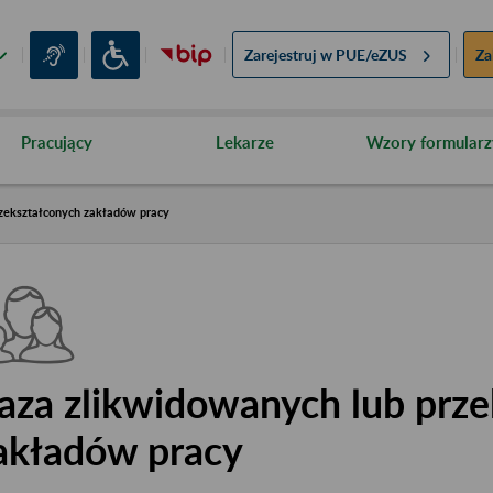
Zarejestruj w
PUE/eZUS
Za
Pracujący
Lekarze
Wzory formularz
zekształconych zakładów pracy
aza zlikwidowanych lub prze
akładów pracy