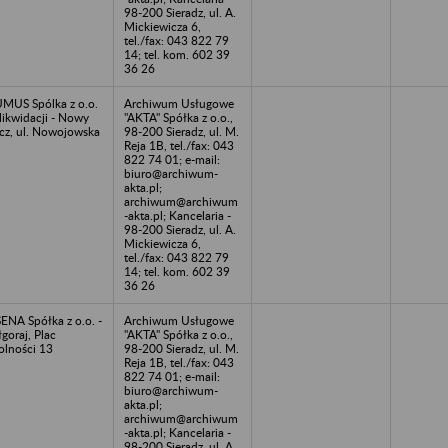
98-200 Sieradz, ul. A.
Mickiewicza 6,
tel./fax: 043 822 79
14; tel. kom. 602 39
36 26
MUS Spólka z o.o.
Archiwum Usługowe
likwidacji - Nowy
"AKTA" Spółka z o.o.,
cz, ul. Nowojowska
98-200 Sieradz, ul. M.
Reja 1B, tel./fax: 043
822 74 01; e-mail:
biuro@archiwum-
akta.pl;
archiwum@archiwum
-akta.pl; Kancelaria -
98-200 Sieradz, ul. A.
Mickiewicza 6,
tel./fax: 043 822 79
14; tel. kom. 602 39
36 26
ENA Spółka z o.o. -
Archiwum Usługowe
łgoraj, Plac
"AKTA" Spółka z o.o.,
lności 13
98-200 Sieradz, ul. M.
Reja 1B, tel./fax: 043
822 74 01; e-mail:
biuro@archiwum-
akta.pl;
archiwum@archiwum
-akta.pl; Kancelaria -
98-200 Sieradz, ul. A.