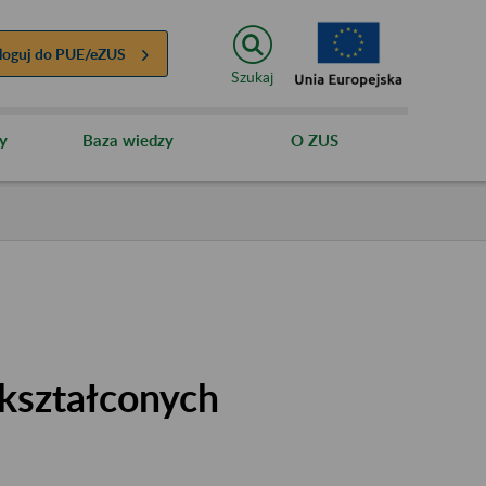
loguj do
PUE/eZUS
Szukaj
y
Baza wiedzy
O ZUS
kształconych