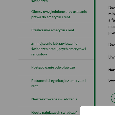
świadczeń
Baz
Okresy uwzględniane przy ustalaniu
min
prawa do emerytur i rent
alf
m.i
Przeliczanie emerytur i rent
pra
Zmniejszenie lub zawieszenie
Baz
świadczeń pracujących emerytów i
rencistów
Uwa
Postępowanie odwoławcze
Naz
Potrącenia i egzekucje z emerytur i
Wsz
rent
Niezrealizowane świadczenia
Kwoty najniższych świadczeń