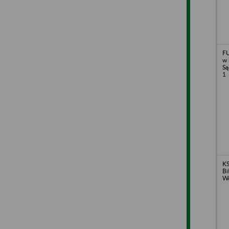
FU
w 
Są
1
KS
Bi
Wo