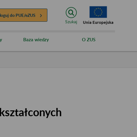
loguj do
PUE/eZUS
Szukaj
y
Baza wiedzy
O ZUS
kształconych