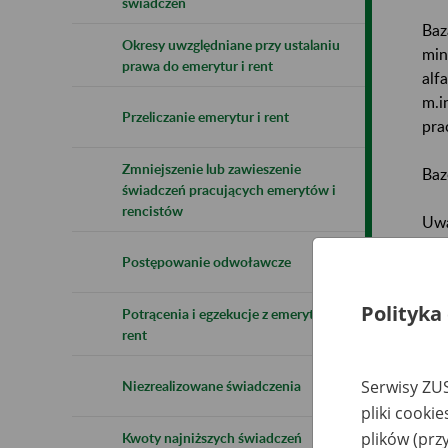
świadczeń
Baz
Okresy uwzględniane przy ustalaniu
min
prawa do emerytur i rent
alf
m.i
Przeliczanie emerytur i rent
pra
Zmniejszenie lub zawieszenie
Baz
świadczeń pracujących emerytów i
rencistów
Uwa
Postępowanie odwoławcze
Naz
Polityka
Potrącenia i egzekucje z emerytur i
Wsz
rent
Serwisy ZUS
Niezrealizowane świadczenia
pliki cooki
plików (prz
Kwoty najniższych świadczeń