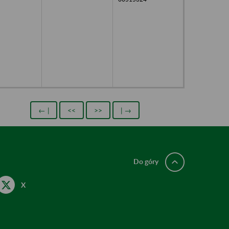
← |
<<
>>
| →
Do góry
X