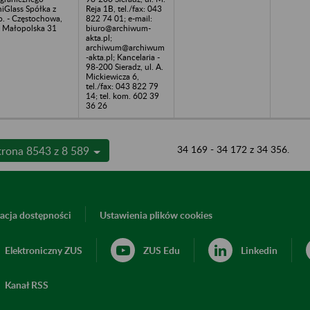
iGlass Spółka z
Reja 1B, tel./fax: 043
o. - Częstochowa,
822 74 01; e-mail:
. Małopolska 31
biuro@archiwum-
akta.pl;
archiwum@archiwum
-akta.pl; Kancelaria -
98-200 Sieradz, ul. A.
Mickiewicza 6,
tel./fax: 043 822 79
14; tel. kom. 602 39
36 26
34 169 - 34 172 z 34 356.
trona 8543 z 8 589
acja dostępności
Ustawienia plików cookies
Elektroniczny ZUS
ZUS Edu
Linkedin
Kanał RSS