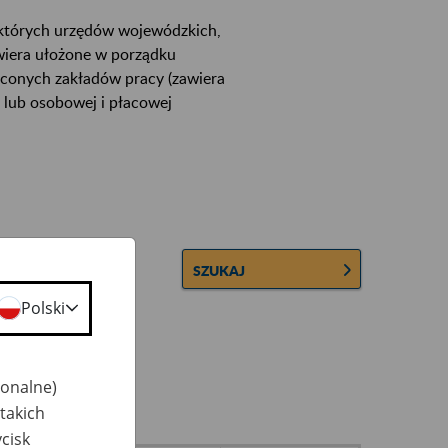
ektórych urzędów wojewódzkich,
wiera ułożone w porządku
łconych zakładów pracy (zawiera
 lub osobowej i płacowej
SZUKAJ
Polski
jonalne)
takich
cisk