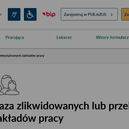
Zarejestruj w
PUE/eZUS
Za
Pracujący
Lekarze
Wzory formularz
zekształconych zakładów pracy
aza zlikwidowanych lub prze
akładów pracy