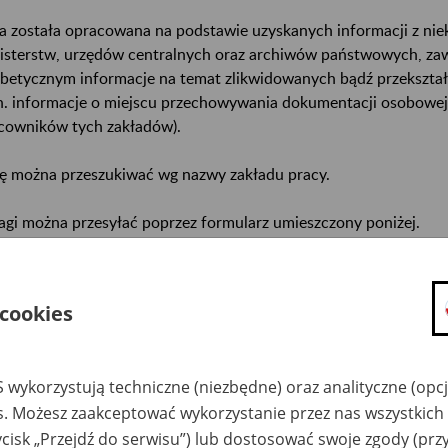
a została opracowana na podstawie uzyskanych informacji z ni
isterstw, urzędów centralnych oraz archiwów państwowych, za
abetycznym informacje na temat zlikwidowanych bądź przekszta
n. informacje o miejscu przechowywania dokumentacji osobowej
cowników tych zakładów).
ę można przeszukiwać wg nazwy zakładu pracy.
gi można przesyłać poprzez formularz umieszczony poniżej.
wa zakładu pracy:
 cookies
ystkie uwagi można przesyłać poprzez
formularz
 wykorzystują techniczne (niezbędne) oraz analityczne (opc
Ukryj wszystkie pozycje bazy
es. Możesz zaakceptować wykorzystanie przez nas wszystkich 
ycisk „Przejdź do serwisu”) lub dostosować swoje zgody (przy