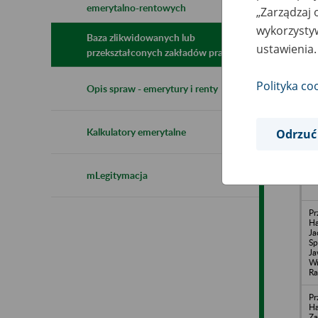
emerytalno-rentowych
„Zarządzaj 
N
z
wykorzystyw
z
Baza zlikwidowanych lub
ustawienia.
przekształconych zakładów pracy
Polityka co
Ro
Opis spraw - emerytury i renty
Pr
J
li
Lu
Kalkulatory emerytalne
Odrzuć
Fu
PR
Ka
mLegitymacja
6
Pr
H
Ja
Sp
Ja
Wr
Ra
Pr
Ha
Za