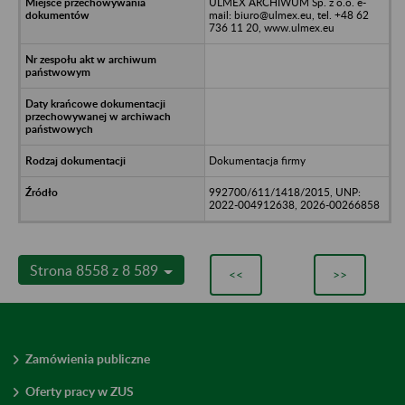
ULMEX ARCHIWUM Sp. z o.o. e-
mail: biuro@ulmex.eu, tel. +48 62
736 11 20, www.ulmex.eu
Dokumentacja firmy
992700/611/1418/2015, UNP:
2022-004912638, 2026-00266858
Strona 8558 z 8 589
<<
>>
Zamówienia publiczne
Oferty pracy w ZUS