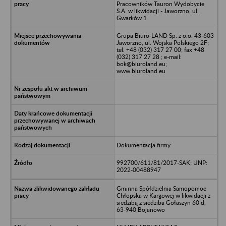
Pracowników Tauron Wydobycie
S.A. w likwidacji - Jaworzno, ul.
Gwarków 1
Grupa Biuro-LAND Sp. z o.o. 43-603
Jaworzno, ul. Wojska Polskiego 2F;
tel. +48 (032) 317 27 00; fax +48
(032) 317 27 28 ; e-mail:
bok@biuroland.eu;
www.biuroland.eu
Dokumentacja firmy
992700/611/81/2017-SAK; UNP:
2022-00488947
Gminna Spółdzielnia Samopomoc
Chłopska w Kargowej w likwidacji z
siedzibą z siedziba Gołaszyn 60 d,
63-940 Bojanowo