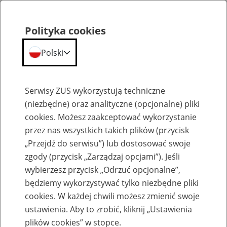
Polityka cookies
Polski
Menu
Szukaj
Serwisy ZUS wykorzystują techniczne
(niezbędne) oraz analityczne (opcjonalne) pliki
cookies. Możesz zaakceptować wykorzystanie
Emerytury
przez nas wszystkich takich plików (przycisk
„Przejdź do serwisu”) lub dostosować swoje
zgody (przycisk „Zarządzaj opcjami”). Jeśli
wybierzesz przycisk „Odrzuć opcjonalne”,
będziemy wykorzystywać tylko niezbędne pliki
Baza zlikwidowanych lub
cookies. W każdej chwili możesz zmienić swoje
przekształconych zakładów pracy
ustawienia. Aby to zrobić, kliknij „Ustawienia
plików cookies” w stopce.