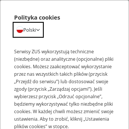
Polityka cookies
Polski
Menu
Szukaj
Serwisy ZUS wykorzystują techniczne
(niezbędne) oraz analityczne (opcjonalne) pliki
cookies. Możesz zaakceptować wykorzystanie
Emerytury
przez nas wszystkich takich plików (przycisk
„Przejdź do serwisu”) lub dostosować swoje
zgody (przycisk „Zarządzaj opcjami”). Jeśli
wybierzesz przycisk „Odrzuć opcjonalne”,
będziemy wykorzystywać tylko niezbędne pliki
Baza zlikwidowanych lub
cookies. W każdej chwili możesz zmienić swoje
przekształconych zakładów pracy
ustawienia. Aby to zrobić, kliknij „Ustawienia
plików cookies” w stopce.