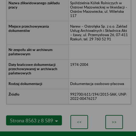
Spółdzielnia Kółek Rolniczych w
Ostrowi Mazowieckiej w likwidacji -
Ostrów Mazowiecka, ul. Wileńska
117
Narew – Ostrołęka Sp. z o.o. Zakład
Usług Archiwalnych i Składnica Akt
– Ławy, ul. Przemysłowa 26, 07-411
Rzekuń; tel. 29 760 52 91
1974-2004
Dokumentacja osobowo-płacowa
992700/611/194/2015-SAK; UNP:
2022-00476217
Strona 8563 z 8 589
<<
>>