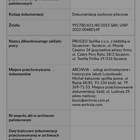
Dokumentacja osobowo-płacowa
992700/611/40/2015-SAK; UNP:
2022-00480149
PROGEO Spółka z o.o. z siedzibą w
Szczecinie - Szczecin, ul. Monte
Cassino 24 (poprzednie adresy firmy:
ul. Cztery Pory Roku 18/3 Szczecin;
ul. Teofila Firlika 19/216 Szczecin
ARCHIVIA – usługi archiwistyczne i
historyczne Jakub Lutosławski,
Michał Łakomiec spółka jawna, ul.
Rojna 48/81, 91-134 Łódź, tel. 79
369-71-53. Miejsce przechowywania
dokumentacji: Łódź, ul. Ludowa 29,
adres mailowy:
biuro@archivia.com.pl,
www.archivia.com