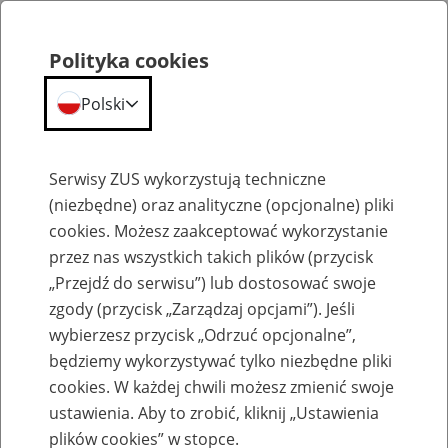
Polityka cookies
Polski
Menu
Szukaj
Serwisy ZUS wykorzystują techniczne
(niezbędne) oraz analityczne (opcjonalne) pliki
cookies. Możesz zaakceptować wykorzystanie
Emerytury
przez nas wszystkich takich plików (przycisk
„Przejdź do serwisu”) lub dostosować swoje
zgody (przycisk „Zarządzaj opcjami”). Jeśli
wybierzesz przycisk „Odrzuć opcjonalne”,
będziemy wykorzystywać tylko niezbędne pliki
Baza zlikwidowanych lub
cookies. W każdej chwili możesz zmienić swoje
przekształconych zakładów pracy
ustawienia. Aby to zrobić, kliknij „Ustawienia
plików cookies” w stopce.