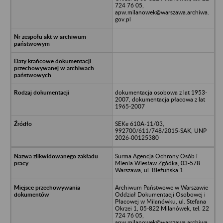
724 76 05,
apw.milanowek@warszawa.archiwa.
gov.pl
dokumentacja osobowa z lat 1953-
2007, dokumentacja płacowa z lat
1965-2007
SEKe 610A-11/03,
992700/611/748/2015-SAK, UNP
2026-00125380
Surma Agencja Ochrony Osób i
Mienia Wiesław Zgódka, 03-578
Warszawa, ul. Bieżuńska 1
Archiwum Państwowe w Warszawie
Oddział Dokumentacji Osobowej i
Płacowej w Milanówku, ul. Stefana
Okrzei 1, 05-822 Milanówek, tel. 22
724 76 05,
apw.milanowek@warszawa.archiwa.