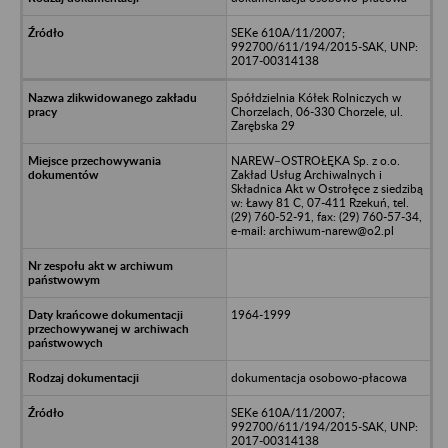
SEKe 610A/11/2007;
992700/611/194/2015-SAK, UNP:
2017-00314138
Spółdzielnia Kółek Rolniczych w
Chorzelach, 06-330 Chorzele, ul.
Zarębska 29
NAREW–OSTROŁĘKA Sp. z o.o.
Zakład Usług Archiwalnych i
Składnica Akt w Ostrołęce z siedzibą
w: Ławy 81 C, 07-411 Rzekuń, tel.
(29) 760-52-91, fax: (29) 760-57-34,
e-mail: archiwum-narew@o2.pl
1964-1999
dokumentacja osobowo-płacowa
SEKe 610A/11/2007;
992700/611/194/2015-SAK, UNP:
2017-00314138