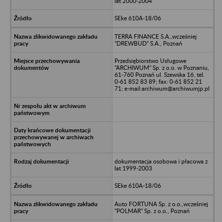
lat 2000-2004
SEke 610A-18/06
TERRA FINANCE S.A.,wcześniej
"DREWBUD" S.A., Poznań
Przedsiębiorstwo Usługowe
"ARCHIWUM" Sp. z o.o. w Poznaniu,
61-760 Poznań ul. Szewska 16, tel.
0-61 852 83 89; fax: 0-61 852 21
71; e-mail:archiwum@archiwumjp.pl
dokumentacja osobowa i płacowa z
lat 1999-2003
SEke 610A-18/06
Auto FORTUNA Sp. z o.o.,wcześniej
"POLMAR" Sp. z o.o., Poznań