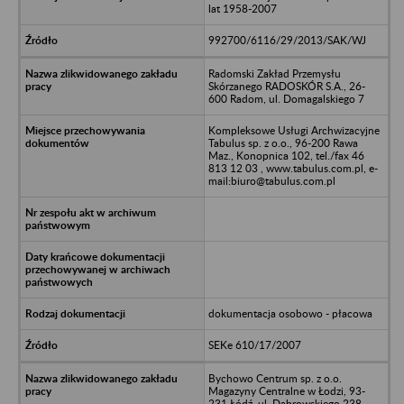
lat 1958-2007
992700/6116/29/2013/SAK/WJ
Radomski Zakład Przemysłu
Skórzanego RADOSKÓR S.A., 26-
600 Radom, ul. Domagalskiego 7
Kompleksowe Usługi Archwizacyjne
Tabulus sp. z o.o., 96-200 Rawa
Maz., Konopnica 102, tel./fax 46
813 12 03 , www.tabulus.com.pl, e-
mail:biuro@tabulus.com.pl
dokumentacja osobowo - płacowa
SEKe 610/17/2007
Bychowo Centrum sp. z o.o.
Magazyny Centralne w Łodzi, 93-
231 Łódź, ul. Dąbrowskiego 238