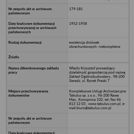
179-181
1952-1958
ewidencja dniówek
obrachunkowych- niekompletne
Wlazły Krzysztof prowadzący
działalność gospodarczą pod nazwą
Zakład Ogólnobudowlany , 98-200
Sieradz, ul. Rynek Praski 7
Kompleksowe Usługi Archwizacyjne
Tabulus sp. z o.o., 96-200 Rawa
Maz., Konopnica 102, tel./fax 46
813 12 03 , www.tabulus.com.pl, e-
mail:biuro@tabulus.com.pl