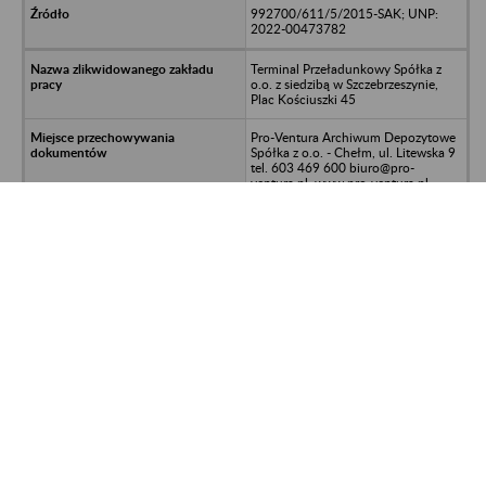
992700/611/5/2015-SAK; UNP:
2022-00473782
Terminal Przeładunkowy Spółka z
o.o. z siedzibą w Szczebrzeszynie,
Plac Kościuszki 45
Pro-Ventura Archiwum Depozytowe
Spółka z o.o. - Chełm, ul. Litewska 9
tel. 603 469 600 biuro@pro-
ventura.pl; www.pro-ventura.pl
Dokumentacja osobowo-płacowa
992700/611/5/2015-SAK; UNP:
2022-00473817
Przedsiębiorstwo Handlowo-
Usługowe BIOTECHNIKA S.A. w
likwidacji - Warszawa, al Prymasa
Tysiąclecia 46