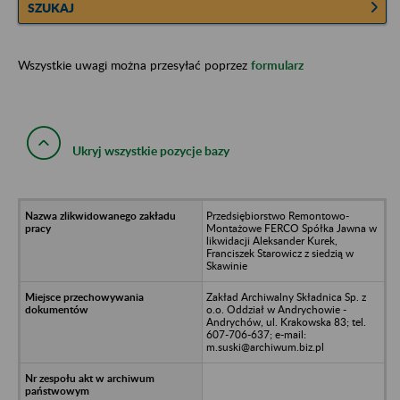
SZUKAJ
Wszystkie uwagi można przesyłać poprzez
formularz
Ukryj wszystkie pozycje bazy
Przedsiębiorstwo Remontowo-
Montażowe FERCO Spółka Jawna w
likwidacji Aleksander Kurek,
Franciszek Starowicz z siedzią w
Skawinie
Zakład Archiwalny Składnica Sp. z
o.o. Oddział w Andrychowie -
Andrychów, ul. Krakowska 83; tel.
607-706-637; e-mail:
m.suski@archiwum.biz.pl