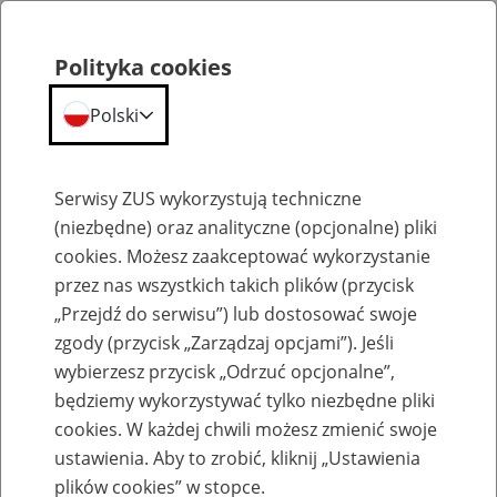
Polityka cookies
Polski
Menu
Szukaj
Serwisy ZUS wykorzystują techniczne
(niezbędne) oraz analityczne (opcjonalne) pliki
cookies. Możesz zaakceptować wykorzystanie
Emerytury
przez nas wszystkich takich plików (przycisk
„Przejdź do serwisu”) lub dostosować swoje
zgody (przycisk „Zarządzaj opcjami”). Jeśli
wybierzesz przycisk „Odrzuć opcjonalne”,
będziemy wykorzystywać tylko niezbędne pliki
Baza zlikwidowanych lub
cookies. W każdej chwili możesz zmienić swoje
przekształconych zakładów pracy
ustawienia. Aby to zrobić, kliknij „Ustawienia
plików cookies” w stopce.