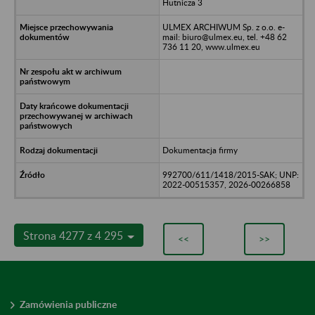
Hutnicza 3
ULMEX ARCHIWUM Sp. z o.o. e-
mail: biuro@ulmex.eu, tel. +48 62
736 11 20, www.ulmex.eu
Dokumentacja firmy
992700/611/1418/2015-SAK; UNP:
2022-00515357, 2026-00266858
Strona 4277 z 4 295
<<
>>
Zamówienia publiczne