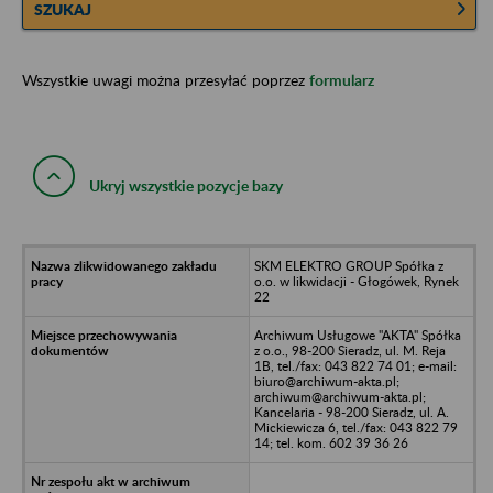
SZUKAJ
Wszystkie uwagi można przesyłać poprzez
formularz
Ukryj wszystkie pozycje bazy
SKM ELEKTRO GROUP Spółka z
o.o. w likwidacji - Głogówek, Rynek
22
Archiwum Usługowe "AKTA" Spółka
z o.o., 98-200 Sieradz, ul. M. Reja
1B, tel./fax: 043 822 74 01; e-mail:
biuro@archiwum-akta.pl;
archiwum@archiwum-akta.pl;
Kancelaria - 98-200 Sieradz, ul. A.
Mickiewicza 6, tel./fax: 043 822 79
14; tel. kom. 602 39 36 26