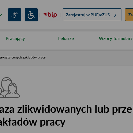
Zarejestruj w
PUE/eZUS
Za
Pracujący
Lekarze
Wzory formularz
zekształconych zakładów pracy
aza zlikwidowanych lub prze
akładów pracy