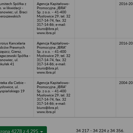
umitech Spółka z
Agencja Kapitałowo-
2016-20
o. w likwidacji -
Promocyjna „IBRA”
snowiec; ul. Braci
Sp. z o.o. – 41-400
eroszewskich
Mysłowice 29; tel. 32
317-14-74, fax. 32
317-14-86; e-mail:
biuro@ibra.pl;
www.ibra.pl
roius Kancelaria
Agencja Kapitałowo-
2016-20
dców Prawnych
Promocyjna „IBRA”
ząszcz, Giersz,
Sp. z o.o. – 41-400
gaczewski Spółka -
Mysłowice 29; tel. 32
snowiec, ul.
317-14-74, fax. 32
kułek 41
317-14-86; e-mail:
biuro@ibra.pl;
www.ibra.pl
teka dla Ciebie -
Agencja Kapitałowo-
2004-20
słowice, ul.
Promocyjna „IBRA”
spiańskiego 19
Sp. z o.o. – 41-400
Mysłowice 29; tel. 32
317-14-74, fax. 32
317-14-86; e-mail:
biuro@ibra.pl;
www.ibra.pl
34 217 - 34 224 z 34 356.
trona 4278 z 4 295