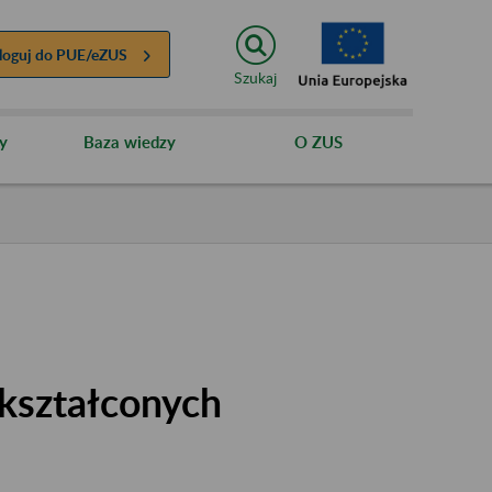
loguj do
PUE/eZUS
Szukaj
y
Baza wiedzy
O ZUS
kształconych