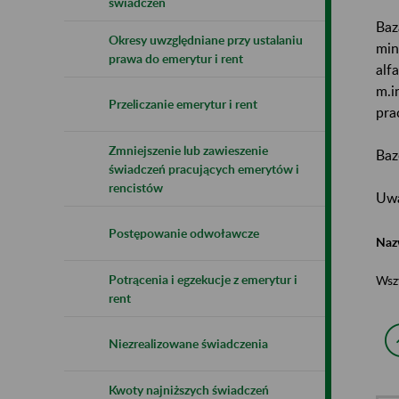
świadczeń
Baz
Okresy uwzględniane przy ustalaniu
min
prawa do emerytur i rent
alf
m.i
Przeliczanie emerytur i rent
pra
Zmniejszenie lub zawieszenie
Baz
świadczeń pracujących emerytów i
rencistów
Uwa
Postępowanie odwoławcze
Naz
Potrącenia i egzekucje z emerytur i
Wsz
rent
Niezrealizowane świadczenia
Kwoty najniższych świadczeń