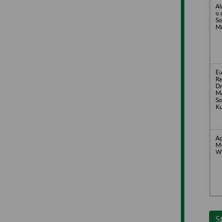
Al
o.
So
Mi
Eu
Ra
Dr
Ma
So
Ku
Ap
My
Wy
S