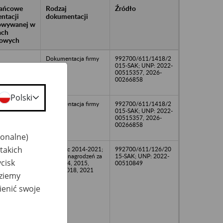
rańcowe
Rodzaj
Źródło
ntacji
dokumentacji
owywanej w
ach
owych
Dokumentacja firmy
992700/611/1418/2
015-SAK; UNP: 2022-
00515357, 2026-
00266858
Polski
Dokumentacja firmy
992700/611/1418/2
015-SAK; UNP: 2022-
00515357, 2026-
00266858
jonalne)
takich
Listy plac 2014-2021;
992700/611/126/20
karty wynagrodzeń za
15-SAK; UNP: 2022-
cisk
lata 2014, 2015,
00510849
2017, 2018, 2021
dziemy
ienić swoje