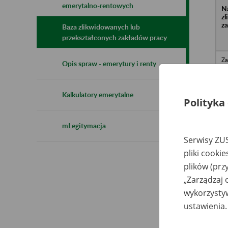
emerytalno-rentowych
N
z
z
Baza zlikwidowanych lub
przekształconych zakładów pracy
Za
Opis spraw - emerytury i renty
We
o.
Ka
Kalkulatory emerytalne
Polityka
Sp
Zi
li
mLegitymacja
ul
Serwisy ZUS
pliki cooki
C
o.
plików (prz
- 
Na
„Zarządzaj 
(d
ul
wykorzystyw
Łó
ustawienia.