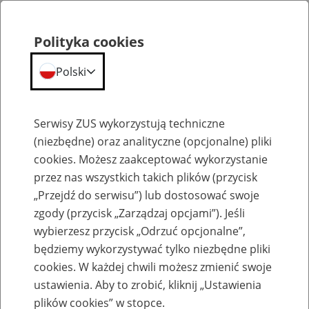
Polityka cookies
Polski
Menu
Szukaj
Serwisy ZUS wykorzystują techniczne
(niezbędne) oraz analityczne (opcjonalne) pliki
cookies. Możesz zaakceptować wykorzystanie
Emerytury
przez nas wszystkich takich plików (przycisk
„Przejdź do serwisu”) lub dostosować swoje
zgody (przycisk „Zarządzaj opcjami”). Jeśli
wybierzesz przycisk „Odrzuć opcjonalne”,
będziemy wykorzystywać tylko niezbędne pliki
Baza zlikwidowanych lub
cookies. W każdej chwili możesz zmienić swoje
przekształconych zakładów pracy
ustawienia. Aby to zrobić, kliknij „Ustawienia
plików cookies” w stopce.