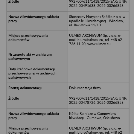
992700/611/1418/2015-SAK; UNP:
2022-00491638, 2026-00266858
Słoneczny Horyzont Spółka z o.o. w
upadłości likwidacyjnej - Wrocław,
ul. Rakietowa 11/10
ULMEX ARCHIWUM Sp. z o.o. e-
mail: biuro@ulmex.eu, tel. +48 62
736 11 20, www.ulmex.eu
Dokumentacja firmy
992700/611/1418/2015-SAK; UNP:
2022-00478726, 2026-00266858
Kółko Rolnicze w Gumowie w
likwidacji - Gumowo, Ościsłowo
ULMEX ARCHIWUM Sp. z o.o. e-
mail: biuro@ulmex.eu, tel. +48 62