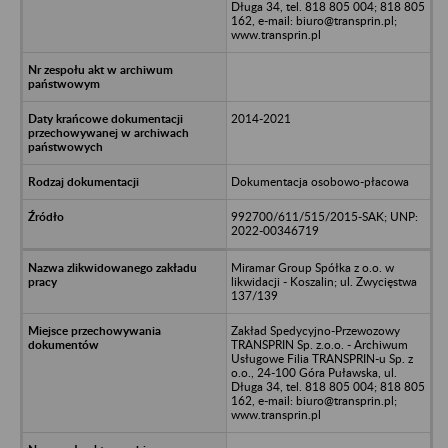
Długa 34, tel. 818 805 004; 818 805
162, e-mail: biuro@transprin.pl;
www.transprin.pl
2014-2021
Dokumentacja osobowo-płacowa
992700/611/515/2015-SAK; UNP:
2022-00346719
Miramar Group Spółka z o.o. w
likwidacji - Koszalin; ul. Zwycięstwa
137/139
Zakład Spedycyjno-Przewozowy
TRANSPRIN Sp. z.o.o. - Archiwum
Usługowe Filia TRANSPRIN-u Sp. z
o.o., 24-100 Góra Puławska, ul.
Długa 34, tel. 818 805 004; 818 805
162, e-mail: biuro@transprin.pl;
www.transprin.pl