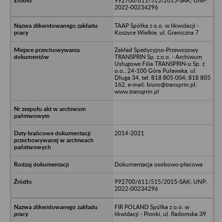
992700/611/515/2015-SAK; UNP:
2022-00234296
TAAP Spółka z o.o. w likwidacji -
Koszyce Wielkie, ul. Graniczna 7
Zakład Spedycyjno-Przewozowy
TRANSPRIN Sp. z.o.o. - Archiwum
Usługowe Filia TRANSPRIN-u Sp. z
o.o., 24-100 Góra Puławska, ul.
Długa 34, tel. 818 805 004; 818 805
162, e-mail: biuro@transprin.pl;
www.transprin.pl
2014-2021
Dokumentacja osobowo-płacowa
992700/611/515/2015-SAK; UNP:
2022-00234296
FIR POLAND Spółka z o.o. w
likwidacji - Pionki, ul. Radomska 39