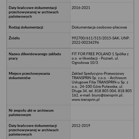
2016-2021
Dokumentacja osobowo-płacowa
992700/611/515/2015-SAK; UNP:
2022-00234296
FIT FOR FREE POLAND 1 Spólka z
o.o. w likwidacji - Poznań, ul.
Ogrodowa 10/3
Zakład Spedycyjno-Przewozowy
TRANSPRIN Sp. z.o.o. - Archiwum
Usługowe Filia TRANSPRIN-u Sp. z
o.o., 24-100 Góra Puławska, ul.
Długa 34, tel. 818 805 004; 818 805
162, e-mail: biuro@transprin.pl;
www.transprin.pl
2012-2019