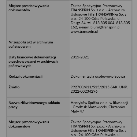
Zakład Spedycyjno-Przewozowy
TRANSPRIN Sp. z.o.o. - Archiwum
Usługowe Filia TRANSPRIN-u Sp. z
o.o., 24-100 Góra Puławska, ul.
Długa 34, tel. 818 805 004; 818 805
162, e-mail: biuro@transprin.pl;
www.transprin.pl
2015-2021
Dokumentacja osobowo-płacowa
992700/611/515/2015-SAK; UNP:
2022-00234296
Henryków Spółka z o.o. w likwidacji
- Grodzisk Mazowiecki; Chrzanów
Mały 47
Zakład Spedycyjno-Przewozowy
TRANSPRIN Sp. z.o.o. - Archiwum
Usługowe Filia TRANSPRIN-u Sp. z
o.o., 24-100 Góra Puławska, ul.