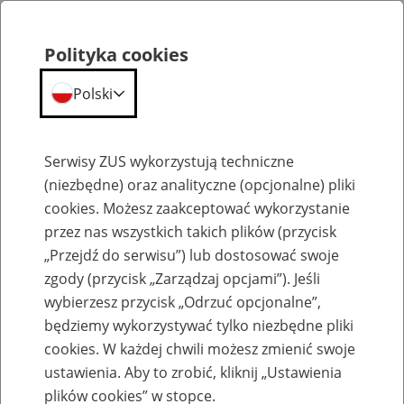
Polityka cookies
Polski
Menu
Szukaj
Serwisy ZUS wykorzystują techniczne
(niezbędne) oraz analityczne (opcjonalne) pliki
cookies. Możesz zaakceptować wykorzystanie
Emerytury
przez nas wszystkich takich plików (przycisk
„Przejdź do serwisu”) lub dostosować swoje
zgody (przycisk „Zarządzaj opcjami”). Jeśli
wybierzesz przycisk „Odrzuć opcjonalne”,
będziemy wykorzystywać tylko niezbędne pliki
Baza zlikwidowanych lub
cookies. W każdej chwili możesz zmienić swoje
przekształconych zakładów pracy
ustawienia. Aby to zrobić, kliknij „Ustawienia
plików cookies” w stopce.