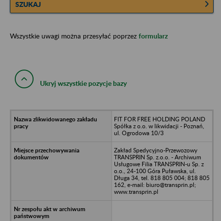
SZUKAJ
Wszystkie uwagi można przesyłać poprzez
formularz
Ukryj wszystkie pozycje bazy
FIT FOR FREE HOLDING POLAND
Spółka z o.o. w likwidacji - Poznań,
ul. Ogrodowa 10/3
Zakład Spedycyjno-Przewozowy
TRANSPRIN Sp. z.o.o. - Archiwum
Usługowe Filia TRANSPRIN-u Sp. z
o.o., 24-100 Góra Puławska, ul.
Długa 34, tel. 818 805 004; 818 805
162, e-mail: biuro@transprin.pl;
www.transprin.pl