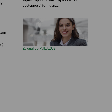
zapewniają odpowiedniej walidacji i
by
dostępności formularzy.
otem
r)
Zaloguj do PUE/eZUS