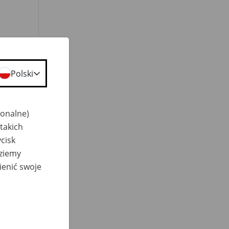
Polski
jonalne)
takich
cisk
dziemy
ienić swoje