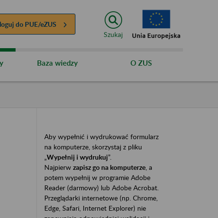
loguj do
PUE/eZUS
Szukaj
y
Baza wiedzy
O ZUS
Aby wypełnić i wydrukować formularz
na komputerze, skorzystaj z pliku
„
Wypełnij i wydrukuj
”.
Najpierw
zapisz go na komputerze
, a
potem wypełnij w programie Adobe
Reader (darmowy) lub Adobe Acrobat.
Przeglądarki internetowe (np. Chrome,
Edge, Safari, Internet Explorer) nie