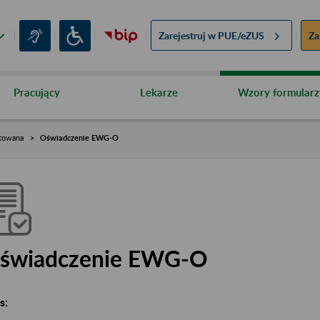
Zarejestruj w
PUE/eZUS
Za
Pracujący
Lekarze
Wzory formularz
towana
Oświadczenie EWG-O
świadczenie EWG-O
s: