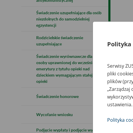
antykomunistycznej
Świadczenie uzupełniające dla osób
niezdolnych do samodzielniej
egzystencji
Rodzicielskie świadczenie
Polityka
uzupełniające
Świadczenie wyrównawcze dla
osoby uprawnionej do wcześniejszej
Serwisy ZUS
emerytury z tytułu opieki nad
pliki cooki
dzieckiem wymagającym stałej
plików (prz
opieki
„Zarządzaj 
wykorzystyw
Świadczenie honorowe
ustawienia.
Wycofanie wniosku
Polityka co
Podjęcie wypłaty i podjęcie wypłaty