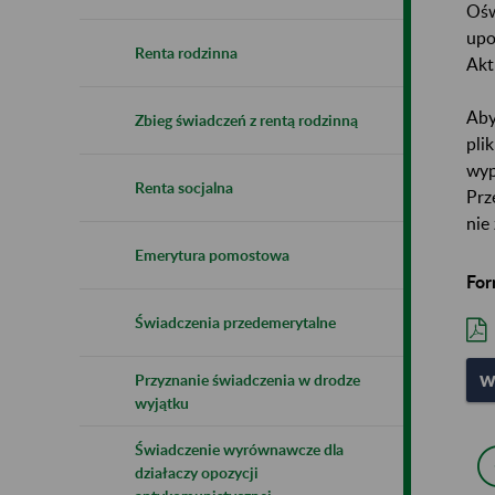
Ośw
upo
Renta rodzinna
Akt
Aby
Zbieg świadczeń z rentą rodzinną
pli
wyp
Renta socjalna
Prz
nie
Emerytura pomostowa
For
Świadczenia przedemerytalne
Przyznanie świadczenia w drodze
W
wyjątku
Świadczenie wyrównawcze dla
działaczy opozycji