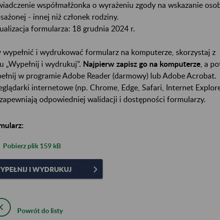
iadczenie współmałżonka o wyrażeniu zgody na wskazanie oso
sażonej - innej niż członek rodziny.
ualizacja formularza: 18 grudnia 2024 r.
 wypełnić i wydrukować formularz na komputerze, skorzystaj z
ku „Wypełnij i wydrukuj”.
Najpierw zapisz go na komputerze
, a p
ełnij w programie Adobe Reader (darmowy) lub Adobe Acrobat.
eglądarki internetowe (np. Chrome, Edge, Safari, Internet Explore
 zapewniają odpowiedniej walidacji i dostępności formularzy.
mularz:
Pobierz plik
159 kB
YPEŁNIJ I WYDRUKUJ
Powrót do listy