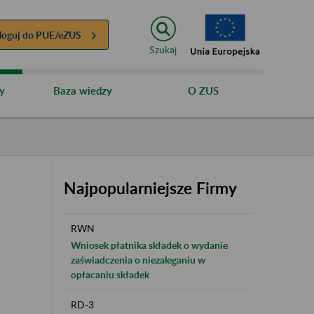
loguj do
PUE/eZUS
Szukaj
y
Baza wiedzy
O ZUS
Najpopularniejsze Firmy
RWN
Wniosek płatnika składek o wydanie
zaświadczenia o niezaleganiu w
opłacaniu składek
RD-3