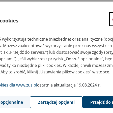
s:
ormacja roczna dla osoby ubezpieczonej
ualizacja 01.05.2026 r.
 cookies
mularz:
 wykorzystują techniczne (niezbędne) oraz analityczne (opc
Pobierz plik
507 kB
es. Możesz zaakceptować wykorzystanie przez nas wszystkich 
ycisk „Przejdź do serwisu”) lub dostosować swoje zgody (przy
opcjami”). Jeśli wybierzesz przycisk „Odrzuć opcjonalne”, bę
ać tylko niezbędne pliki cookies. W każdej chwili możesz zm
Powrót do listy
 Aby to zrobić, kliknij „Ustawienia plików cookies” w stopce.
okies dla www.zus.pl
ostatnia aktualizacja 19.08.2024 r.
 opcjonalne
Zarządzaj opcjami
Przejdź do 