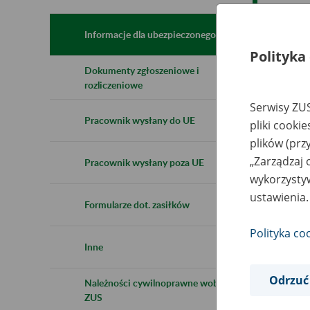
Opi
Inf
Informacje dla ubezpieczonego
Akt
Polityka
Dokumenty zgłoszeniowe i
rozliczeniowe
For
Serwisy ZUS
Pracownik wysłany do UE
pliki cooki
plików (prz
„Zarządzaj 
Pracownik wysłany poza UE
wykorzystyw
ustawienia.
Formularze dot. zasiłków
Polityka co
Inne
Odrzuć
Należności cywilnoprawne wobec
ZUS