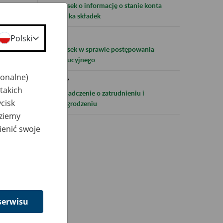
Wniosek o informację o stanie konta
płatnika składek
Polski
RD-8
Wniosek w sprawie postępowania
egzekucyjnego
jonalne)
ERP-7
takich
Zaświadczenie o zatrudnieniu i
cisk
wynagrodzeniu
dziemy
ienić swoje
serwisu