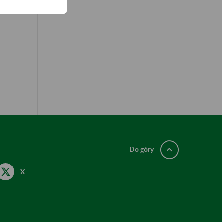
Do góry
X