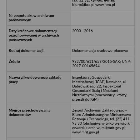
fax. 32 317-14-86; e-mail:
biuro@ibra.pl www.ibra.pl
2000 - 2016
Dokumentacja osobowo-płacowa
992700/611/659/2015-SAK; UNP:
2017-00145694
Inspektorat Gospodarki
Materiałowej "IGM", Katowice, ul.
Dabrowskiego 22, Inspektorat
Gospodarki Stalą i Metalami
Nieżelaznymi (pracownicy, którzy
przeszli do IGM)
Zespół Archiwum Zakładowego -
Biuro Administracyjne Ministerstwo
Rozwoju i Technologii; tel. (22) 411
93 33 (obsługiwany tylko we wtorki i
czwartki); archiwum@mrit.gov.pl;
www.mrit.gov.pl