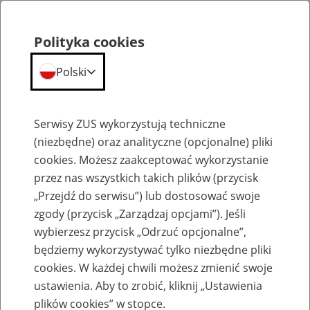
Polityka cookies
Polski
Menu
Szukaj
Serwisy ZUS wykorzystują techniczne
(niezbędne) oraz analityczne (opcjonalne) pliki
cookies. Możesz zaakceptować wykorzystanie
Emerytury
przez nas wszystkich takich plików (przycisk
„Przejdź do serwisu”) lub dostosować swoje
zgody (przycisk „Zarządzaj opcjami”). Jeśli
wybierzesz przycisk „Odrzuć opcjonalne”,
będziemy wykorzystywać tylko niezbędne pliki
Baza zlikwidowanych lub
cookies. W każdej chwili możesz zmienić swoje
przekształconych zakładów pracy
ustawienia. Aby to zrobić, kliknij „Ustawienia
plików cookies” w stopce.