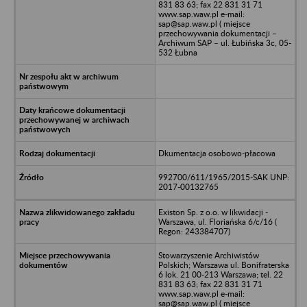
831 83 63; fax 22 831 31 71
www.sap.waw.pl e-mail:
sap@sap.waw.pl ( miejsce
przechowywania dokumentacji –
Archiwum SAP – ul. Łubińska 3c, 05-
532 Łubna
Dkumentacja osobowo-płacowa
992700/611/1965/2015-SAK UNP:
2017-00132765
Existon Sp. z o.o. w likwidacji -
Warszawa, ul. Floriańska 6/c/16 (
Regon: 243384707)
Stowarzyszenie Archiwistów
Polskich; Warszawa ul. Bonifraterska
6 lok. 21 00-213 Warszawa; tel. 22
831 83 63; fax 22 831 31 71
www.sap.waw.pl e-mail:
sap@sap.waw.pl ( miejsce