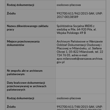
osobowo-płacowa
992700/611/962/2015-SAK; UNP:
2017-00138589
Spółdzielnia Socjalna IRIDIS z
siedzibą w Pile, 64-920 Piła, al.
Wojska Polskiego 49 B
Archiwum Państwowe w Warszawie
Oddział Dokumentacji Osobowej i
Płacowej w Milanówku, ul. Stefana
Okrzei 1, 05-822 Milanówek, tel. 22
724 76 05, adres e-mail:
apw.milanowek@warszawa.archiwa.
gov.pl
osobowo-płacowa
992700/611/748/2015-SAK; UNP: