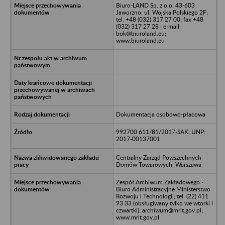
Biuro-LAND Sp. z o.o. 43-603
Jaworzno, ul. Wojska Polskiego 2F;
tel. +48 (032) 317 27 00; fax +48
(032) 317 27 28 ; e-mail:
bok@biuroland.eu;
www.biuroland.eu
Dokumentacja osobowo-płacowa
992700 611/81/2017-SAK; UNP:
2017-00137001
Centralny Zarząd Powszechnych
Domów Towarowych, Warszawa
Zespół Archiwum Zakładowego -
Biuro Administracyjne Ministerstwo
Rozwoju i Technologii; tel. (22) 411
93 33 (obsługiwany tylko we wtorki i
czwartki); archiwum@mrit.gov.pl;
www.mrit.gov.pl