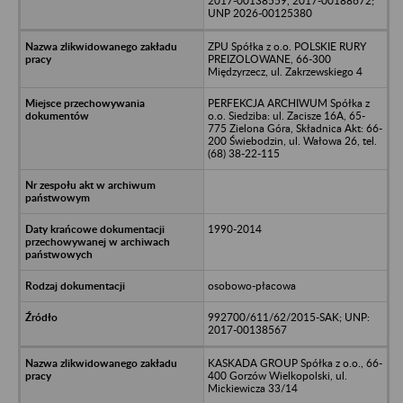
2017-00138559, 2017-00188672;
UNP 2026-00125380
ZPU Spółka z o.o. POLSKIE RURY
PREIZOLOWANE, 66-300
Międzyrzecz, ul. Zakrzewskiego 4
PERFEKCJA ARCHIWUM Spółka z
o.o. Siedziba: ul. Zacisze 16A, 65-
775 Zielona Góra, Składnica Akt: 66-
200 Świebodzin, ul. Wałowa 26, tel.
(68) 38-22-115
1990-2014
osobowo-płacowa
992700/611/62/2015-SAK; UNP:
2017-00138567
KASKADA GROUP Spółka z o.o., 66-
400 Gorzów Wielkopolski, ul.
Mickiewicza 33/14