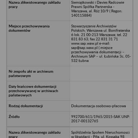
Siemiątkowski i Davies Radcowie
Prawni Spółka Partnerska -
Warszawa, al. Róż 10/9 ( Regon:
140115884)
Stowarzyszenie Archiwistów
Polskich; Warszawa ul. Bonifraterska
6 lok. 21 00-213 Warszawa; tel. 22
831 83 63; fax 22 831 31 71
www.sap.waw.pl e-mail:
sap@sap.waw.pl ( miejsce
przechowywania dokumentacji –
Archiwum SAP – ul. Łubińska 3c, 05-
532 Łubna
Dokumentacja osobowo-płacowa
992700/611/1965/2015-SAK UNP:
2017-00132765
Spółdzielnia Społem Nieruchomosci
w likwidacji - Piła, ul. Kossaka 98