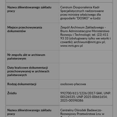
Centrum Dosponalenia Kadr
Specjalistycznych nadzorowane
przez ministra właściwego dla
gospodarki "DOSKO" w Łodzi
Zespół Archiwum Zakładowego -
Biuro Administracyjne Ministerstwo
Rozwoju i Technologii; tel. (22) 411
93 33 (obsługiwany tylko we wtorki i
czwartki); archiwum@mrit.gov.pl;
www.mrit.gov.pl
osobowo-płacowa
992700/611/1226/2017-SAK; UNP:
00126535; UNP 2025-00661654;
2025-00598386
Centralny Ośrodek Badawczo-
Rozwojowy Przetwórstwa Lnu w