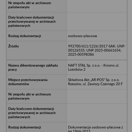
osobowo-płacowa
992700/611/1226/2017-SAK; UNP:
00126535; UNP 2025-00661654;
2025-00598386
NAFT STAL Sp. z o.o. - Krosno ul.
Lotników 2
Składnica Akt „AR-POS” Sp. z.o.o.
Rzeszów, ul. Zawiszy Czarnego 20 F
Dokumentacja osobowo-płacowa z
lat 1966-2015