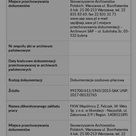
Stowarzyszenie Archiwistów
Polskich; Warszawa ul. Bonifraterska
6 lok. 21 00-213 Warszawa; tel. 22
831 83 63; fax 22 831 31 71
www.sap.waw.pl e-mail:
sap@sap.waw.pl ( miejsce
przechowywania dokumentacji –
Archiwum SAP – ul. Łubińska 3c, 05-
532 Łubna
Dokumentacja osobowo-płacowa
992700/611/1965/2015-SAK UNP:
2017-00132765
FKW Wspólnicy Z. Felczak, W. Weis
Sp. z o.o. w likwidacji - Nacpolsk, ul.
Zaborowa 2/9 ( Regon: 140852189)
Stowarzyszenie Archiwistów
Polskich; Warszawa ul. Bonifraterska
6 lok. 21 00-213 Warszawa; tel. 22