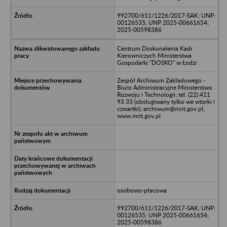
992700/611/1226/2017-SAK; UNP:
00126535; UNP 2025-00661654;
2025-00598386
Centrum Doskonalenia Kadr
Kierowniczych Ministerstwa
Gospodarki "DOSKO" w Łodzi
Zespół Archiwum Zakładowego -
Biuro Administracyjne Ministerstwo
Rozwoju i Technologii; tel. (22) 411
93 33 (obsługiwany tylko we wtorki i
czwartki); archiwum@mrit.gov.pl;
www.mrit.gov.pl
osobowo-płacowa
992700/611/1226/2017-SAK; UNP:
00126535; UNP 2025-00661654;
2025-00598386