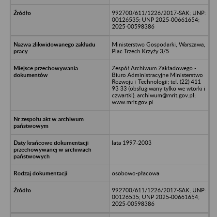
992700/611/1226/2017-SAK; UNP:
00126535; UNP 2025-00661654;
2025-00598386
Ministerstwo Gospodarki, Warszawa,
Plac Trzech Krzyży 3/5
Zespół Archiwum Zakładowego -
Biuro Administracyjne Ministerstwo
Rozwoju i Technologii; tel. (22) 411
93 33 (obsługiwany tylko we wtorki i
czwartki); archiwum@mrit.gov.pl;
www.mrit.gov.pl
lata 1997-2003
osobowo-płacowa
992700/611/1226/2017-SAK; UNP:
00126535; UNP 2025-00661654;
2025-00598386