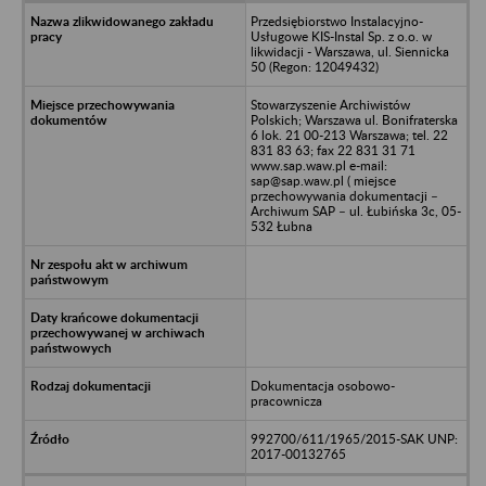
Przedsiębiorstwo Instalacyjno-
Usługowe KIS-Instal Sp. z o.o. w
likwidacji - Warszawa, ul. Siennicka
50 (Regon: 12049432)
Stowarzyszenie Archiwistów
Polskich; Warszawa ul. Bonifraterska
6 lok. 21 00-213 Warszawa; tel. 22
831 83 63; fax 22 831 31 71
www.sap.waw.pl e-mail:
sap@sap.waw.pl ( miejsce
przechowywania dokumentacji –
Archiwum SAP – ul. Łubińska 3c, 05-
532 Łubna
Dokumentacja osobowo-
pracownicza
992700/611/1965/2015-SAK UNP:
2017-00132765