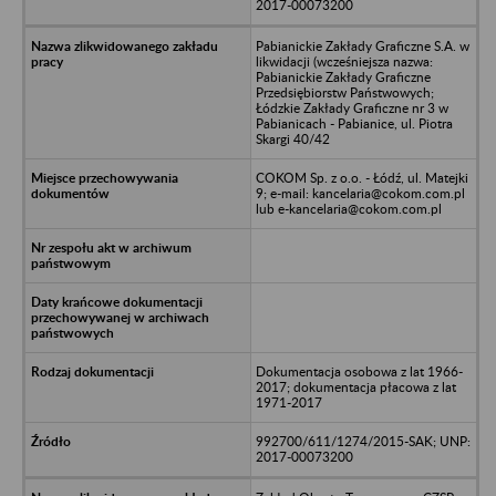
2017-00073200
Pabianickie Zakłady Graficzne S.A. w
likwidacji (wcześniejsza nazwa:
Pabianickie Zakłady Graficzne
Przedsiębiorstw Państwowych;
Łódzkie Zakłady Graficzne nr 3 w
Pabianicach - Pabianice, ul. Piotra
Skargi 40/42
COKOM Sp. z o.o. - Łódź, ul. Matejki
9; e-mail: kancelaria@cokom.com.pl
lub e-kancelaria@cokom.com.pl
Dokumentacja osobowa z lat 1966-
2017; dokumentacja płacowa z lat
1971-2017
992700/611/1274/2015-SAK; UNP:
2017-00073200