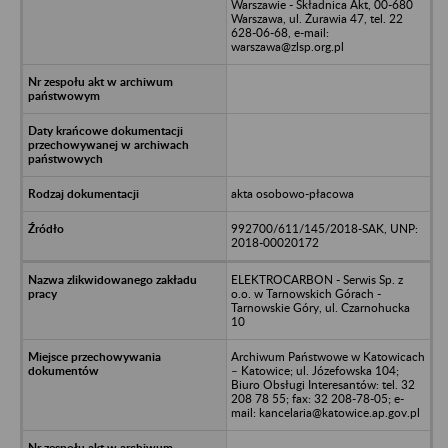
Warszawie - Składnica Akt, 00-680
Warszawa, ul. Żurawia 47, tel. 22
628-06-68, e-mail:
warszawa@zlsp.org.pl
akta osobowo-płacowa
992700/611/145/2018-SAK, UNP:
2018-00020172
ELEKTROCARBON - Serwis Sp. z
o.o. w Tarnowskich Górach -
Tarnowskie Góry, ul. Czarnohucka
10
Archiwum Państwowe w Katowicach
– Katowice; ul. Józefowska 104;
Biuro Obsługi Interesantów: tel. 32
208 78 55; fax: 32 208-78-05; e-
mail: kancelaria@katowice.ap.gov.pl