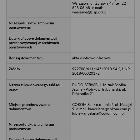
Warszawa, ul. Żurawia 47, tel. 22
628-06-68, e-mail:
warszawa@zlsp.org.pl
akta osobowo-płacowe
992700/611/145/2018-SAK, UNP:
2018-00020172
BUDO-SERWIS H. Miziak Spółka
Jawna - Piotrków Trybunalski; ul.
Próchnika 21
COKOM Sp. z o.o. - Łódź, ul. Matejki
9; e-mail: kancelaria@cokom.com.pl
lub e-kancelaria@cokom.com.pl