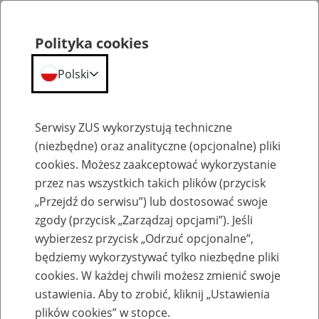
Polityka cookies
Polski
Menu
Szukaj
Serwisy ZUS wykorzystują techniczne
(niezbędne) oraz analityczne (opcjonalne) pliki
cookies. Możesz zaakceptować wykorzystanie
Emerytury
przez nas wszystkich takich plików (przycisk
„Przejdź do serwisu”) lub dostosować swoje
zgody (przycisk „Zarządzaj opcjami”). Jeśli
wybierzesz przycisk „Odrzuć opcjonalne”,
będziemy wykorzystywać tylko niezbędne pliki
Baza zlikwidowanych lub
cookies. W każdej chwili możesz zmienić swoje
przekształconych zakładów pracy
ustawienia. Aby to zrobić, kliknij „Ustawienia
plików cookies” w stopce.