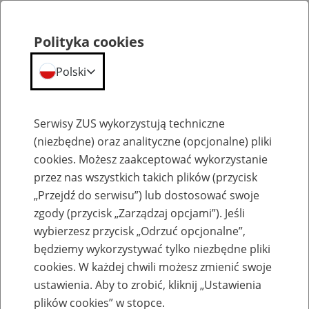
Polityka cookies
Polski
Menu
Szukaj
Serwisy ZUS wykorzystują techniczne
(niezbędne) oraz analityczne (opcjonalne) pliki
cookies. Możesz zaakceptować wykorzystanie
Emerytury
przez nas wszystkich takich plików (przycisk
„Przejdź do serwisu”) lub dostosować swoje
zgody (przycisk „Zarządzaj opcjami”). Jeśli
wybierzesz przycisk „Odrzuć opcjonalne”,
będziemy wykorzystywać tylko niezbędne pliki
Baza zlikwidowanych lub
cookies. W każdej chwili możesz zmienić swoje
przekształconych zakładów pracy
ustawienia. Aby to zrobić, kliknij „Ustawienia
plików cookies” w stopce.