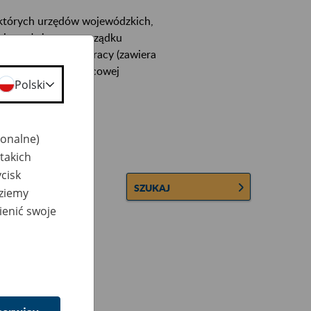
ektórych urzędów wojewódzkich,
wiera ułożone w porządku
łconych zakładów pracy (zawiera
 lub osobowej i płacowej
Polski
jonalne)
takich
cisk
SZUKAJ
dziemy
ienić swoje