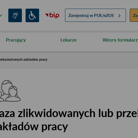
Zarejestruj w
PUE/eZUS
Za
Pracujący
Lekarze
Wzory formularz
zekształconych zakładów pracy
aza zlikwidowanych lub prze
akładów pracy