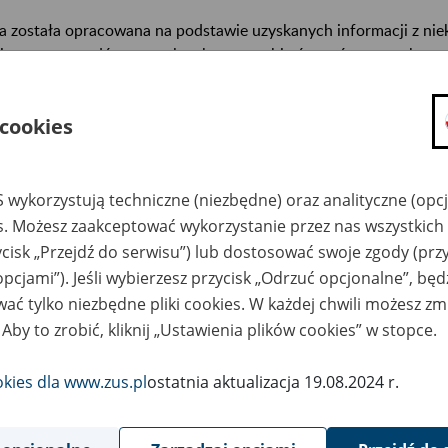
a została opracowana na podstawie uzyskanych informacji z ni
isterstw, urzędów centralnych oraz archiwów państwowych, za
abetycznym informacje na temat zlikwidowanych bądź przekszta
n. informacje o miejscu przechowywania dokumentacji osobowej
 cookies
cowników tych zakładów).
ę można przeszukiwać wg nazwy zakładu pracy.
 wykorzystują techniczne (niezbędne) oraz analityczne (opc
gi można przesyłać poprzez formularz umieszczony poniżej.
es. Możesz zaakceptować wykorzystanie przez nas wszystkich 
ycisk „Przejdź do serwisu”) lub dostosować swoje zgody (przy
wa zakładu pracy:
opcjami”). Jeśli wybierzesz przycisk „Odrzuć opcjonalne”, bę
ać tylko niezbędne pliki cookies. W każdej chwili możesz zm
ystkie uwagi można przesyłać poprzez
formularz
 Aby to zrobić, kliknij „Ustawienia plików cookies” w stopce.
okies dla www.zus.pl
ostatnia aktualizacja 19.08.2024 r.
Wyświetl wszystkie