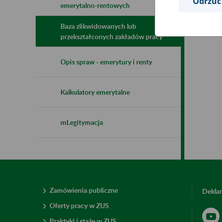
Odrzuć
emerytalno-rentowych
Baza zlikwidowanych lub
przekształconych zakładów pracy
Opis spraw - emerytury i renty
Kalkulatory emerytalne
mLegitymacja
Zamówienia publiczne
Deklar
Oferty pracy w ZUS
Praktyki i staże w ZUS