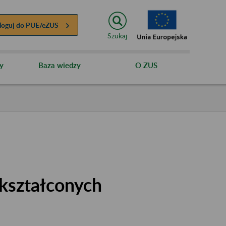
loguj do
PUE/eZUS
Szukaj
y
Baza wiedzy
O ZUS
kształconych