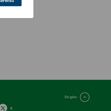
serwisu
Do góry
X