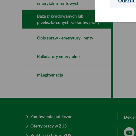
Odrzuć
emerytalno-rentowych
Baza zlikwidowanych lub
przekształconych zakładów pracy
Opis spraw - emerytury i renty
Kalkulatory emerytalne
mLegitymacja
Zamówienia publiczne
Deklar
Oferty pracy w ZUS
Praktyki i staże w ZUS