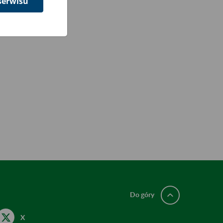
serwisu
Do góry
X