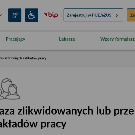
Zarejestruj w
PUE/eZUS
Za
Pracujący
Lekarze
Wzory formularz
zekształconych zakładów pracy
aza zlikwidowanych lub prze
akładów pracy