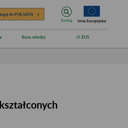
loguj do
PUE/eZUS
Szukaj
y
Baza wiedzy
O ZUS
kształconych