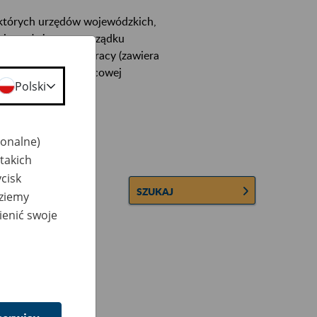
ektórych urzędów wojewódzkich,
wiera ułożone w porządku
łconych zakładów pracy (zawiera
 lub osobowej i płacowej
Polski
jonalne)
takich
cisk
SZUKAJ
dziemy
ienić swoje