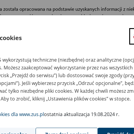
a została opracowana na podstawie uzyskanych informacji z ni
isterstw, urzędów centralnych oraz archiwów państwowych, za
abetycznym informacje na temat zlikwidowanych bądź przekszta
n. informacje o miejscu przechowywania dokumentacji osobowej
 cookies
cowników tych zakładów).
ę można przeszukiwać wg nazwy zakładu pracy.
 wykorzystują techniczne (niezbędne) oraz analityczne (opc
gi można przesyłać poprzez formularz umieszczony poniżej.
es. Możesz zaakceptować wykorzystanie przez nas wszystkich 
ycisk „Przejdź do serwisu”) lub dostosować swoje zgody (przy
wa zakładu pracy:
opcjami”). Jeśli wybierzesz przycisk „Odrzuć opcjonalne”, bę
ać tylko niezbędne pliki cookies. W każdej chwili możesz zm
ystkie uwagi można przesyłać poprzez
formularz
 Aby to zrobić, kliknij „Ustawienia plików cookies” w stopce.
okies dla www.zus.pl
ostatnia aktualizacja 19.08.2024 r.
Wyświetl wszystkie