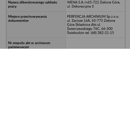
WENA S.A./n65-722 Zielona Góra,
ul. Dekoracyjna 3
PERFEKCJA ARCHIWUM Sp.z o.o.
ul. Zacisze 16A, 65-775 Zielona
Góra Składnica Akt ul.
Świerczewskiego 76C, 66-200
Świebodzin tel. (68) 382-21-15
1994-1995
osobowo-płacowa
992700/611/62/2015-SAK
LOGOS S.J./n66-400 Gorzów Wlkp.,
ul. Zaułek 1
PERFEKCJA ARCHIWUM Sp.z o.o.
ul. Zacisze 16A, 65-775 Zielona
Góra Składnica Akt ul.
Świerczewskiego 76C, 66-200
Świebodzin tel. (68) 382-21-15