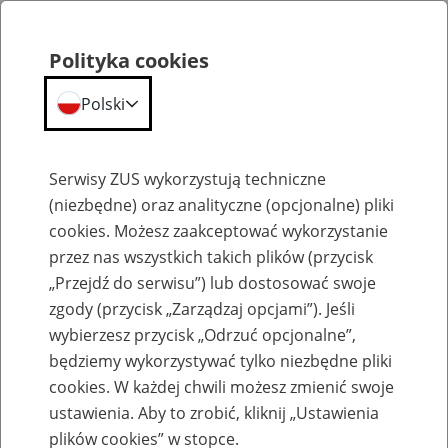
Polityka cookies
Polski
Menu
Szukaj
Serwisy ZUS wykorzystują techniczne
(niezbędne) oraz analityczne (opcjonalne) pliki
cookies. Możesz zaakceptować wykorzystanie
Emerytury
przez nas wszystkich takich plików (przycisk
„Przejdź do serwisu”) lub dostosować swoje
zgody (przycisk „Zarządzaj opcjami”). Jeśli
wybierzesz przycisk „Odrzuć opcjonalne”,
będziemy wykorzystywać tylko niezbędne pliki
Baza zlikwidowanych lub
cookies. W każdej chwili możesz zmienić swoje
przekształconych zakładów pracy
ustawienia. Aby to zrobić, kliknij „Ustawienia
plików cookies” w stopce.