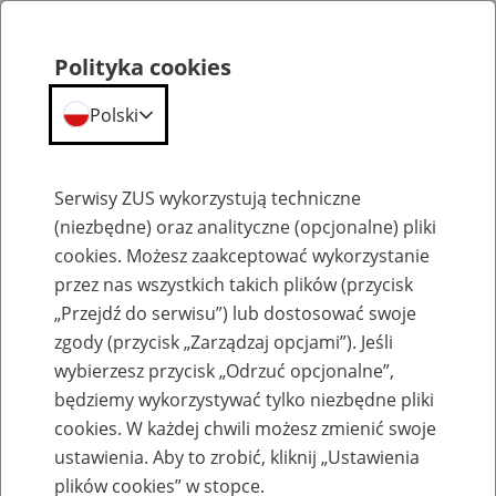
Polityka cookies
Polski
Menu
Szukaj
Serwisy ZUS wykorzystują techniczne
(niezbędne) oraz analityczne (opcjonalne) pliki
cookies. Możesz zaakceptować wykorzystanie
Emerytury
przez nas wszystkich takich plików (przycisk
„Przejdź do serwisu”) lub dostosować swoje
zgody (przycisk „Zarządzaj opcjami”). Jeśli
wybierzesz przycisk „Odrzuć opcjonalne”,
będziemy wykorzystywać tylko niezbędne pliki
Baza zlikwidowanych lub
cookies. W każdej chwili możesz zmienić swoje
przekształconych zakładów pracy
ustawienia. Aby to zrobić, kliknij „Ustawienia
plików cookies” w stopce.