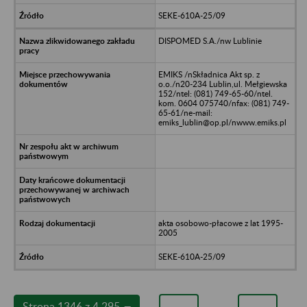
SEKE-610A-25/09
DISPOMED S.A./nw Lublinie
EMIKS /nSkładnica Akt sp. z
o.o./n20-234 Lublin,ul. Mełgiewska
152/ntel: (081) 749-65-60/ntel.
kom. 0604 075740/nfax: (081) 749-
65-61/ne-mail:
emiks_lublin@op.pl/nwww.emiks.pl
akta osobowo-płacowe z lat 1995-
2005
SEKE-610A-25/09
Strona 1346 z 4 295