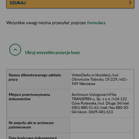
SZUKAJ
Wszystkie uwagi można przesyłać poprzez
formularz
Ukryj wszystkie pozycje bazy
VideoDerks w likwidacji,/nul.
Obrońców Tobruku 19/229,/n01-
949 Warszawa
Archiwum Usługowe/nFilia
TRANSPRIN-u, Sp. z o.o./n24-122
Góra Puławska,/nul. Długa 34/ntel:
(081) 880-51-62;/ntel./fax 880-50-
04/nkom. 0609-481-613