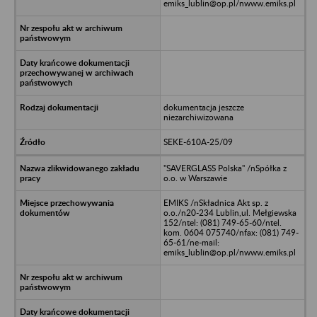
emiks_lublin@op.pl/nwww.emiks.pl
dokumentacja jeszcze
niezarchiwizowana
SEKE-610A-25/09
"SAVERGLASS Polska" /nSpółka z
o.o. w Warszawie
EMIKS /nSkładnica Akt sp. z
o.o./n20-234 Lublin,ul. Mełgiewska
152/ntel: (081) 749-65-60/ntel.
kom. 0604 075740/nfax: (081) 749-
65-61/ne-mail:
emiks_lublin@op.pl/nwww.emiks.pl