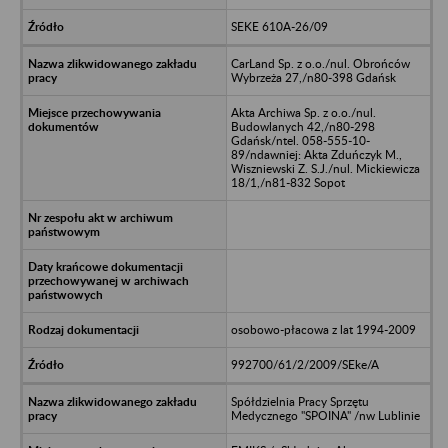
SEKE 610A-26/09
CarLand Sp. z o.o./nul. Obrońców
Wybrzeża 27,/n80-398 Gdańsk
Akta Archiwa Sp. z o.o./nul.
Budowlanych 42,/n80-298
Gdańsk/ntel. 058-555-10-
89/ndawniej: Akta Zduńczyk M.,
Wiszniewski Z. S.J./nul. Mickiewicza
18/1,/n81-832 Sopot
osobowo-płacowa z lat 1994-2009
992700/61/2/2009/SEke/A
Spółdzielnia Pracy Sprzętu
Medycznego "SPOINA" /nw Lublinie