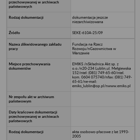
dokumentacja jeszcze
niezarchiwizowana
SEKE-610A-25/09
Fundacja na Rzecz
Rozwoju/nGazownictwa w
Warszawie
EMIKS /nSkładnica Akt sp. z
o.o./n20-234 Lublin,ul. Mełgiewska
152/ntel: (081) 749-65-60/ntel.
kom. 0604 075740/nfax: (081) 749-
65-61/ne-mail:
emiks_lublin@op.pl/nwww.emiks.pl
akta osobowo-płacowe z lat 1993-
2005