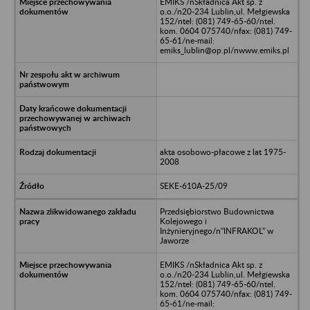
EMIKS /nSkładnica Akt sp. z
o.o./n20-234 Lublin,ul. Mełgiewska
152/ntel: (081) 749-65-60/ntel.
kom. 0604 075740/nfax: (081) 749-
65-61/ne-mail:
emiks_lublin@op.pl/nwww.emiks.pl
akta osobowo-płacowe z lat 1975-
2008
SEKE-610A-25/09
Przedsiębiorstwo Budownictwa
Kolejowego i
Inżynieryjnego/n"INFRAKOL" w
Jaworze
EMIKS /nSkładnica Akt sp. z
o.o./n20-234 Lublin,ul. Mełgiewska
152/ntel: (081) 749-65-60/ntel.
kom. 0604 075740/nfax: (081) 749-
65-61/ne-mail: