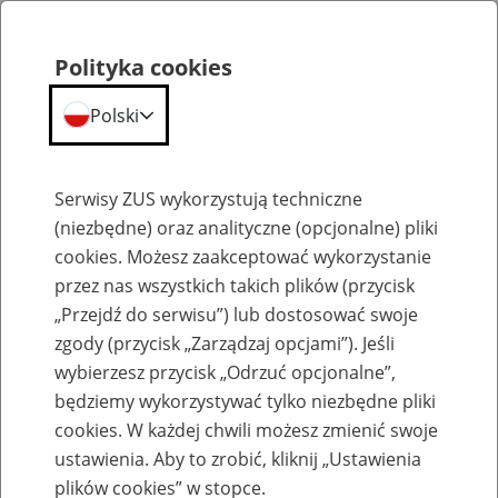
Polityka cookies
Polski
Menu
Szukaj
Serwisy ZUS wykorzystują techniczne
(niezbędne) oraz analityczne (opcjonalne) pliki
cookies. Możesz zaakceptować wykorzystanie
Emerytury
przez nas wszystkich takich plików (przycisk
„Przejdź do serwisu”) lub dostosować swoje
zgody (przycisk „Zarządzaj opcjami”). Jeśli
wybierzesz przycisk „Odrzuć opcjonalne”,
będziemy wykorzystywać tylko niezbędne pliki
Baza zlikwidowanych lub
cookies. W każdej chwili możesz zmienić swoje
przekształconych zakładów pracy
ustawienia. Aby to zrobić, kliknij „Ustawienia
plików cookies” w stopce.