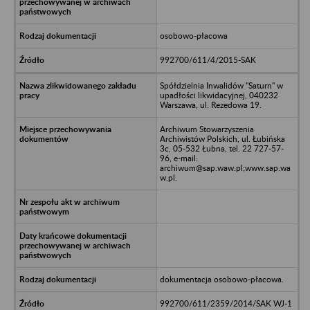
osobowo-płacowa
992700/611/4/2015-SAK
Spółdzielnia Inwalidów "Saturn" w
upadłości likwidacyjnej, 040232
Warszawa, ul. Rezedowa 19.
Archiwum Stowarzyszenia
Archiwistów Polskich, ul. Łubińska
3c, 05-532 Łubna, tel. 22 727-57-
96, e-mail:
archiwum@sap.waw.pl;www.sap.wa
w.pl.
dokumentacja osobowo-płacowa.
992700/611/2359/2014/SAK WJ-1