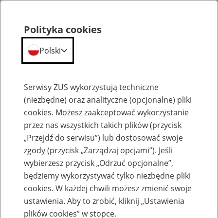
Polityka cookies
Polski
Menu
Szukaj
Serwisy ZUS wykorzystują techniczne
(niezbędne) oraz analityczne (opcjonalne) pliki
cookies. Możesz zaakceptować wykorzystanie
Emerytury
przez nas wszystkich takich plików (przycisk
„Przejdź do serwisu”) lub dostosować swoje
zgody (przycisk „Zarządzaj opcjami”). Jeśli
wybierzesz przycisk „Odrzuć opcjonalne”,
będziemy wykorzystywać tylko niezbędne pliki
Baza zlikwidowanych lub
cookies. W każdej chwili możesz zmienić swoje
przekształconych zakładów pracy
ustawienia. Aby to zrobić, kliknij „Ustawienia
plików cookies” w stopce.