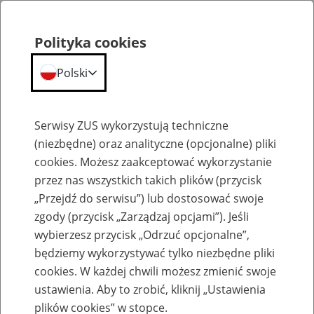
Polityka cookies
Polski
Menu
Szukaj
Serwisy ZUS wykorzystują techniczne
(niezbędne) oraz analityczne (opcjonalne) pliki
cookies. Możesz zaakceptować wykorzystanie
Emerytury
przez nas wszystkich takich plików (przycisk
„Przejdź do serwisu”) lub dostosować swoje
zgody (przycisk „Zarządzaj opcjami”). Jeśli
wybierzesz przycisk „Odrzuć opcjonalne”,
będziemy wykorzystywać tylko niezbędne pliki
Baza zlikwidowanych lub
cookies. W każdej chwili możesz zmienić swoje
przekształconych zakładów pracy
ustawienia. Aby to zrobić, kliknij „Ustawienia
plików cookies” w stopce.