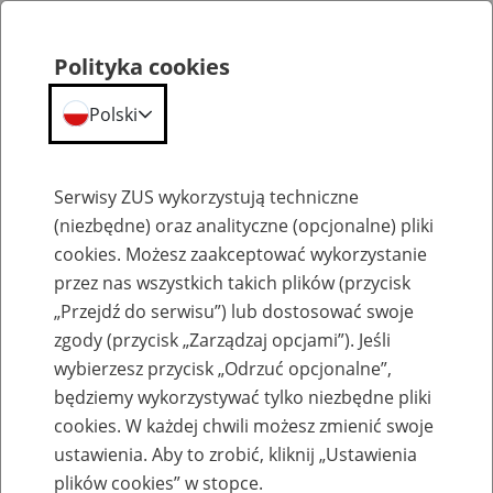
Polityka cookies
Polski
Menu
Szukaj
Serwisy ZUS wykorzystują techniczne
(niezbędne) oraz analityczne (opcjonalne) pliki
cookies. Możesz zaakceptować wykorzystanie
Emerytury
przez nas wszystkich takich plików (przycisk
„Przejdź do serwisu”) lub dostosować swoje
zgody (przycisk „Zarządzaj opcjami”). Jeśli
wybierzesz przycisk „Odrzuć opcjonalne”,
będziemy wykorzystywać tylko niezbędne pliki
Baza zlikwidowanych lub
cookies. W każdej chwili możesz zmienić swoje
przekształconych zakładów pracy
ustawienia. Aby to zrobić, kliknij „Ustawienia
plików cookies” w stopce.