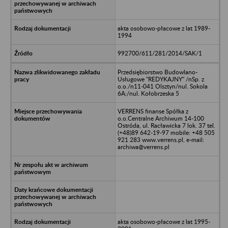
akta osobowo-płacowe z lat 1989-
1994
992700/611/281/2014/SAK/1
Przedsiębiorstwo Budowlano-
Usługowe "REDYKAJNY" /nSp. z
o.o./n11-041 Olsztyn/nul. Sokola
6A;/nul. Kołobrzeska 5
VERRENS finanse Spółka z
o.o.Centralne Archiwum 14-100
Ostróda, ul. Racławicka 7 lok. 37 tel.
(+48)89 642-19-97 mobile: +48 505
921 283 www.verrens.pl, e-mail:
archiwa@verrens.pl
akta osobowo-płacowe z lat 1995-