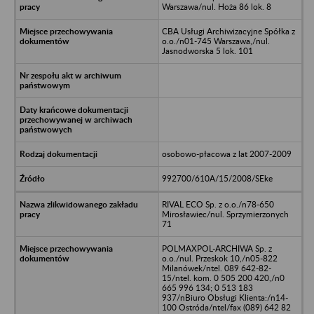
Warszawa/nul. Hoża 86 lok. 8
CBA Usługi Archiwizacyjne Spółka z
o.o./n01-745 Warszawa,/nul.
Jasnodworska 5 lok. 101
osobowo-płacowa z lat 2007-2009
992700/610A/15/2008/SEke
RIVAL ECO Sp. z o.o./n78-650
Mirosławiec/nul. Sprzymierzonych
71
POLMAXPOL-ARCHIWA Sp. z
o.o./nul. Przeskok 10,/n05-822
Milanówek/ntel. 089 642-82-
15/ntel. kom. 0 505 200 420,/n0
665 996 134; 0 513 183
937/nBiuro Obsługi Klienta:/n14-
100 Ostróda/ntel/fax (089) 642 82