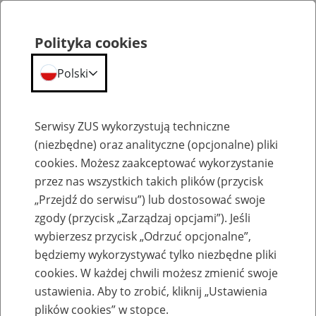
Polityka cookies
Polski
Menu
Szukaj
Serwisy ZUS wykorzystują techniczne
(niezbędne) oraz analityczne (opcjonalne) pliki
cookies. Możesz zaakceptować wykorzystanie
Emerytury
przez nas wszystkich takich plików (przycisk
„Przejdź do serwisu”) lub dostosować swoje
zgody (przycisk „Zarządzaj opcjami”). Jeśli
wybierzesz przycisk „Odrzuć opcjonalne”,
będziemy wykorzystywać tylko niezbędne pliki
Baza zlikwidowanych lub
cookies. W każdej chwili możesz zmienić swoje
przekształconych zakładów pracy
ustawienia. Aby to zrobić, kliknij „Ustawienia
plików cookies” w stopce.