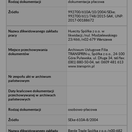
dokumentacja płacowa
992700/610A/10/2004/SEke;
992700/611/748/2015-SAK, UNP:
2017-00188672
Huecity Spółka z o.o. w
likwidacji,/nul. Modzelewskiego
23/466,/n02-679 Warszawa
Archiwum Usługowe Filia
TRANSPRIN-u, Spółka z o.o., 24-100
Góra Puławska, ul. Długa 34, tel/fax:
(081) 880-50-04, tel: 0609 481 613
www.transprin.pl
osobowo-płacowa
SEke-610A-8/2004
Berde Trade Spółka z o.o./n00-682