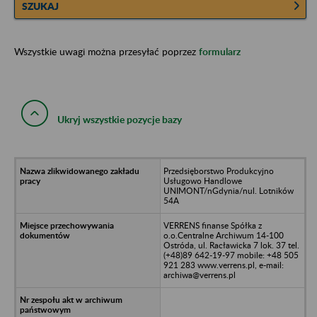
SZUKAJ
Wszystkie uwagi można przesyłać poprzez
formularz
Ukryj wszystkie pozycje bazy
Przedsięborstwo Produkcyjno
Usługowo Handlowe
UNIMONT/nGdynia/nul. Lotników
54A
VERRENS finanse Spółka z
o.o.Centralne Archiwum 14-100
Ostróda, ul. Racławicka 7 lok. 37 tel.
(+48)89 642-19-97 mobile: +48 505
921 283 www.verrens.pl, e-mail:
archiwa@verrens.pl