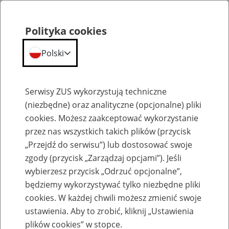
Polityka cookies
Polski
Menu
Szukaj
Serwisy ZUS wykorzystują techniczne
(niezbędne) oraz analityczne (opcjonalne) pliki
cookies. Możesz zaakceptować wykorzystanie
Emerytury
przez nas wszystkich takich plików (przycisk
„Przejdź do serwisu”) lub dostosować swoje
zgody (przycisk „Zarządzaj opcjami”). Jeśli
wybierzesz przycisk „Odrzuć opcjonalne”,
będziemy wykorzystywać tylko niezbędne pliki
Baza zlikwidowanych lub
cookies. W każdej chwili możesz zmienić swoje
przekształconych zakładów pracy
ustawienia. Aby to zrobić, kliknij „Ustawienia
plików cookies” w stopce.