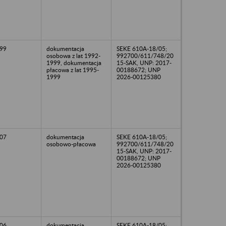
99
dokumentacja
SEKE 610A-18/05;
osobowa z lat 1992-
992700/611/748/20
1999, dokumentacja
15-SAK, UNP: 2017-
płacowa z lat 1995-
00188672; UNP
1999
2026-00125380
07
dokumentacja
SEKE 610A-18/05;
osobowo-płacowa
992700/611/748/20
15-SAK, UNP: 2017-
00188672; UNP
2026-00125380
06
dokumentacja
SEKE 610A-18/05;