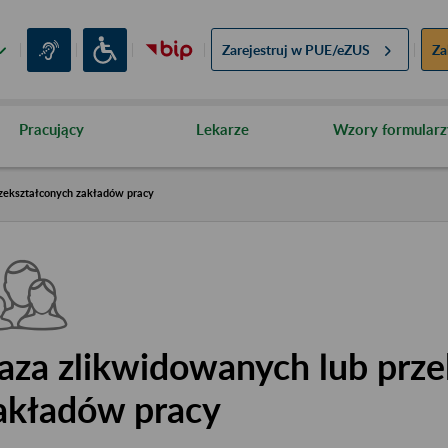
Zarejestruj w
PUE/eZUS
Za
Pracujący
Lekarze
Wzory formularz
zekształconych zakładów pracy
aza zlikwidowanych lub prze
akładów pracy