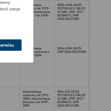
dziemy
02
dokumentacja
SEKE 610A-18/05;
ienić swoje
osobowa z lat 1970-
992700/611/748/20
2002, dokumentacja
15-SAK, UNP: 2017-
płacowa z lat 1968-
00188672; UNP
2002
2026-00125380
serwisu
dokumentacja
SEKe 610A-18/05;
osobowo-płacowa z
UNP 2026-00125380
lat 1999-2004
dokumentacja
SEKe 610-18/05;
osobowa z lat 1991-
992700/611/748/20
2006, dokumentacja
15-SAK, UNP: 2017-
płacowa z lat 1999-
00188672; UNP
2005
2026-00125380