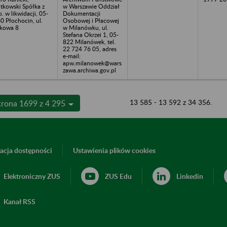
tkowski Spółka z
w Warszawie Oddział
o. w likwidacji, 05-
Dokumentacji
0 Płochocin, ul.
Osobowej i Płacowej
kowa 8
w Milanówku, ul.
Stefana Okrzei 1, 05-
822 Milanówek, tel.
22 724 76 05, adres
e-mail:
apw.milanowek@wars
zawa.archiwa.gov.pl
13 585 - 13 592 z 34 356.
trona 1699 z 4 295
acja dostępności
Ustawienia plików cookies
Elektroniczny ZUS
ZUS Edu
Linkedin
Kanał RSS