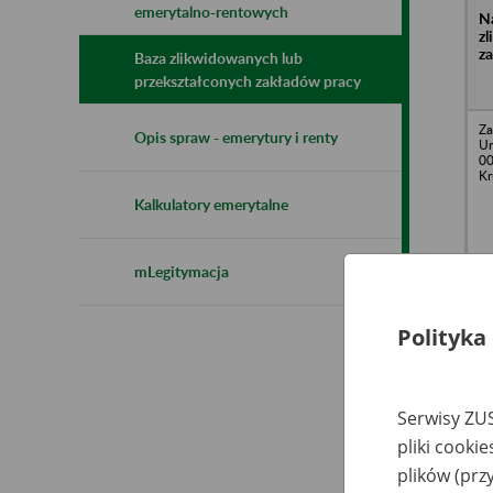
emerytalno-rentowych
N
z
z
Baza zlikwidowanych lub
przekształconych zakładów pracy
Za
Opis spraw - emerytury i renty
Ur
00
Kr
Kalkulatory emerytalne
mLegitymacja
Me
Polityka
Co
o.
Kr
Serwisy ZUS
pliki cooki
plików (prz