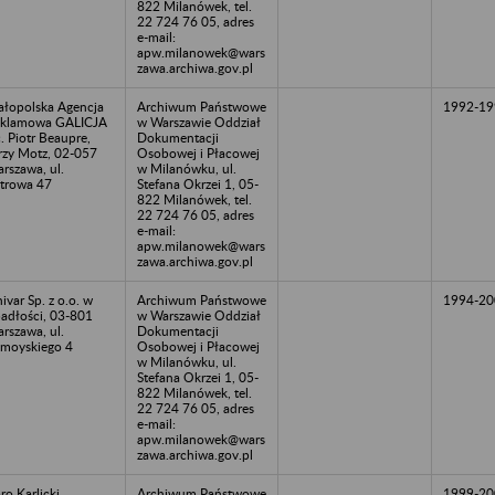
822 Milanówek, tel.
22 724 76 05, adres
e-mail:
apw.milanowek@wars
zawa.archiwa.gov.pl
łopolska Agencja
Archiwum Państwowe
1992-19
klamowa GALICJA
w Warszawie Oddział
c. Piotr Beaupre,
Dokumentacji
rzy Motz, 02-057
Osobowej i Płacowej
rszawa, ul.
w Milanówku, ul.
ltrowa 47
Stefana Okrzei 1, 05-
822 Milanówek, tel.
22 724 76 05, adres
e-mail:
apw.milanowek@wars
zawa.archiwa.gov.pl
ivar Sp. z o.o. w
Archiwum Państwowe
1994-20
adłości, 03-801
w Warszawie Oddział
rszawa, ul.
Dokumentacji
moyskiego 4
Osobowej i Płacowej
w Milanówku, ul.
Stefana Okrzei 1, 05-
822 Milanówek, tel.
22 724 76 05, adres
e-mail:
apw.milanowek@wars
zawa.archiwa.gov.pl
ro Karlicki,
Archiwum Państwowe
1999-20