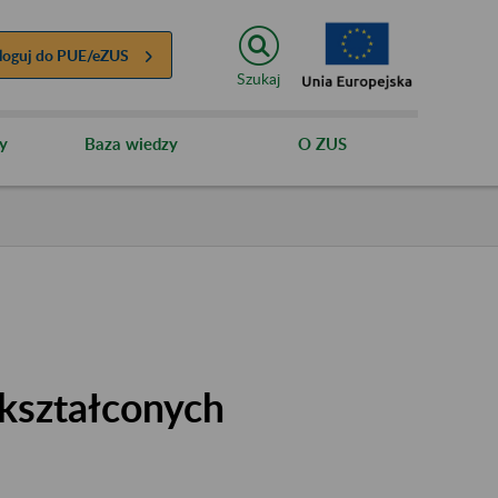
loguj do
PUE/eZUS
Szukaj
y
Baza wiedzy
O ZUS
kształconych