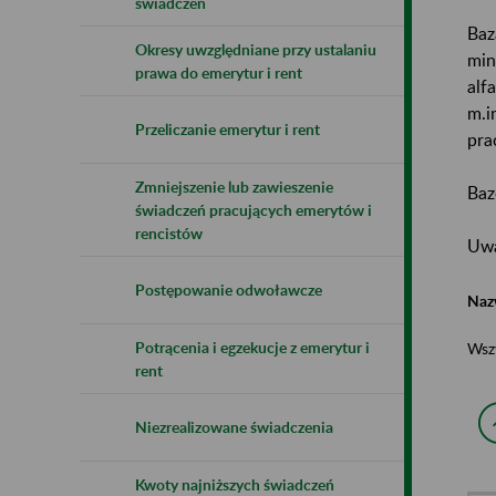
świadczeń
Baz
Okresy uwzględniane przy ustalaniu
min
prawa do emerytur i rent
alf
m.i
Przeliczanie emerytur i rent
pra
Zmniejszenie lub zawieszenie
Baz
świadczeń pracujących emerytów i
rencistów
Uwa
Postępowanie odwoławcze
Naz
Potrącenia i egzekucje z emerytur i
Wsz
rent
Niezrealizowane świadczenia
Kwoty najniższych świadczeń