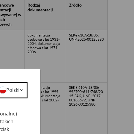
rańcowe
Rodzaj
Źródło
ntacji
dokumentacji
owywanej w
ach
owych
dokumentacja
SEKe 610A-18/05;
osobowa z lat 1931-
UNP 2026-00125380
2004, dokumentacja
płacowa z lat 1971-
2006
06
dokumentacja
SEKE 610A-18/05;
Polski
osobowa z lat 1999-
992700/611/748/20
2005, dokumentacja
15-SAK, UNP: 2017-
płacowa z lat 2002-
00188672; UNP
2006
2026-00125380
jonalne)
takich
cisk