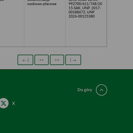
osobowo-płacowa
992700/611/748/20
15-SAK, UNP: 2017-
00188672; UNP
2026-00125380
← |
<<
>>
| →
Do góry
X