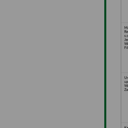
Ma
Re
s.
Je
Wa
Fi
Un
up
Wa
Za
Ka