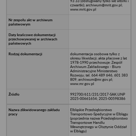
93 33 (obsługiwany tylko we wtorki i
czwartki); archiwum@mrit.gov.pl;
www.mrit.gov.pl
dokumentacja osobowa tylko z
okresu likwidacji; akta płacowe z lat
1978-1990 przechowuje: Zespół
Archiwum Zakładowego - Biuro
Administracyjne Ministerstwo
Rozwoju; tel. 664 489 646, 601 383
809; archiwum@mr.gov.pl;
www.mr.gov.pl
992700/611/231/2017-SAK;UNP
2025-00661654; 2025-00598386
Elbląskie Przedsiębiorstwo
Transportowo-Spedycyjne w Elblągu
(poprzednia nazwa Przedsiębiorstwo
Transportowe Handlu
Wewnętrznego w Olsztynie Oddział
w Elblągu)