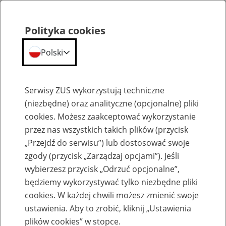
Polityka cookies
Polski
Menu
Szukaj
Serwisy ZUS wykorzystują techniczne
(niezbędne) oraz analityczne (opcjonalne) pliki
cookies. Możesz zaakceptować wykorzystanie
Emerytury
przez nas wszystkich takich plików (przycisk
„Przejdź do serwisu”) lub dostosować swoje
zgody (przycisk „Zarządzaj opcjami”). Jeśli
wybierzesz przycisk „Odrzuć opcjonalne”,
będziemy wykorzystywać tylko niezbędne pliki
Baza zlikwidowanych lub
cookies. W każdej chwili możesz zmienić swoje
przekształconych zakładów pracy
ustawienia. Aby to zrobić, kliknij „Ustawienia
plików cookies” w stopce.