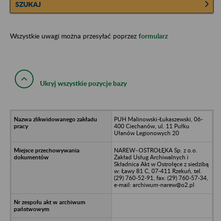
SZUKAJ
Wszystkie uwagi można przesyłać poprzez
formularz
Ukryj wszystkie pozycje bazy
PUH Malinowski-Łukaszewski, 06-
400 Ciechanów, ul. 11 Pułku
Ułanów Legionowych 20
NAREW–OSTROŁĘKA Sp. z o.o.
Zakład Usług Archiwalnych i
Składnica Akt w Ostrołęce z siedzibą
w: Ławy 81 C, 07-411 Rzekuń, tel.
(29) 760-52-91, fax: (29) 760-57-34,
e-mail: archiwum-narew@o2.pl