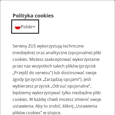
Polityka cookies
Polski
Menu
Szukaj
Serwisy ZUS wykorzystują techniczne
(niezbędne) oraz analityczne (opcjonalne) pliki
cookies. Możesz zaakceptować wykorzystanie
Emerytury
przez nas wszystkich takich plików (przycisk
„Przejdź do serwisu”) lub dostosować swoje
zgody (przycisk „Zarządzaj opcjami”). Jeśli
wybierzesz przycisk „Odrzuć opcjonalne”,
będziemy wykorzystywać tylko niezbędne pliki
Baza zlikwidowanych lub
cookies. W każdej chwili możesz zmienić swoje
przekształconych zakładów pracy
ustawienia. Aby to zrobić, kliknij „Ustawienia
plików cookies” w stopce.