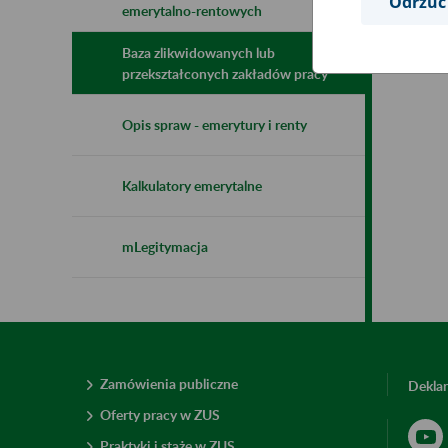
Odrzuć
emerytalno-rentowych
Baza zlikwidowanych lub
przekształconych zakładów pracy
Opis spraw - emerytury i renty
Kalkulatory emerytalne
mLegitymacja
Zamówienia publiczne
Deklar
Oferty pracy w ZUS
Praktyki i staże w ZUS