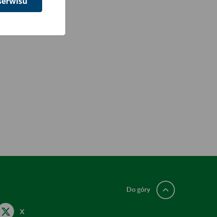
serwisu
Do góry
X