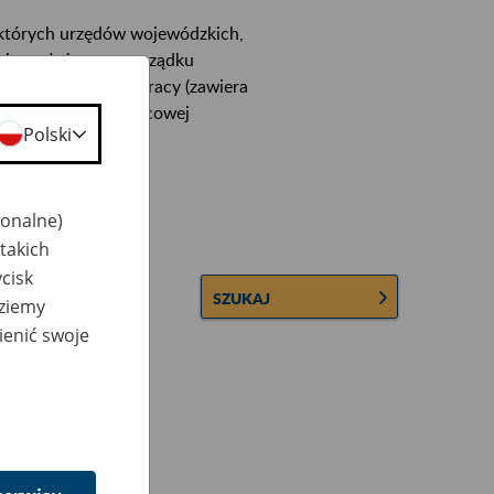
ektórych urzędów wojewódzkich,
wiera ułożone w porządku
łconych zakładów pracy (zawiera
 lub osobowej i płacowej
Polski
jonalne)
takich
cisk
SZUKAJ
dziemy
ienić swoje