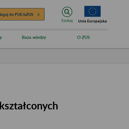
loguj do
PUE/eZUS
Szukaj
y
Baza wiedzy
O ZUS
kształconych