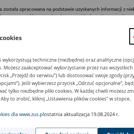
a została opracowana na podstawie uzyskanych informacji z ni
isterstw, urzędów centralnych oraz archiwów państwowych, za
abetycznym informacje na temat zlikwidowanych bądź przekszta
n. informacje o miejscu przechowywania dokumentacji osobowej
 cookies
cowników tych zakładów).
ę można przeszukiwać wg nazwy zakładu pracy.
 wykorzystują techniczne (niezbędne) oraz analityczne (opc
gi można przesyłać poprzez formularz umieszczony poniżej.
es. Możesz zaakceptować wykorzystanie przez nas wszystkich 
ycisk „Przejdź do serwisu”) lub dostosować swoje zgody (przy
wa zakładu pracy:
opcjami”). Jeśli wybierzesz przycisk „Odrzuć opcjonalne”, bę
ać tylko niezbędne pliki cookies. W każdej chwili możesz zm
ystkie uwagi można przesyłać poprzez
formularz
 Aby to zrobić, kliknij „Ustawienia plików cookies” w stopce.
okies dla www.zus.pl
ostatnia aktualizacja 19.08.2024 r.
Wyświetl wszystkie