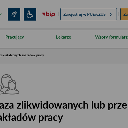
Zarejestruj w
PUE/eZUS
Za
Pracujący
Lekarze
Wzory formularz
zekształconych zakładów pracy
aza zlikwidowanych lub prze
akładów pracy