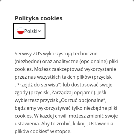
Polityka cookies
Polski
Menu
Szukaj
Serwisy ZUS wykorzystują techniczne
(niezbędne) oraz analityczne (opcjonalne) pliki
cookies. Możesz zaakceptować wykorzystanie
Emerytury
przez nas wszystkich takich plików (przycisk
„Przejdź do serwisu”) lub dostosować swoje
zgody (przycisk „Zarządzaj opcjami”). Jeśli
wybierzesz przycisk „Odrzuć opcjonalne”,
będziemy wykorzystywać tylko niezbędne pliki
Baza zlikwidowanych lub
cookies. W każdej chwili możesz zmienić swoje
przekształconych zakładów pracy
ustawienia. Aby to zrobić, kliknij „Ustawienia
plików cookies” w stopce.